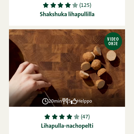
1
2
3
4
5
(125)
Shakshuka lihapullilla
VIDEO
OHJE
20min
5
Helppo
1
2
3
4
5
(47)
Lihapulla-nachopelti