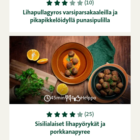
1
2
3
4
5
(10)
Lihapullagyros varsiparsakaaleilla ja
pikapikkelöidyllä punasipulilla
45min
4
Helppo
1
2
3
4
5
(25)
Sisilialaiset lihapyörykät ja
porkkanapyree