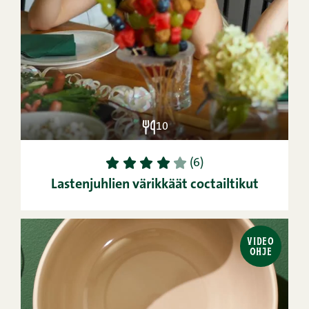
10
1
2
3
4
5
(6)
Lastenjuhlien värikkäät coctailtikut
VIDEO
OHJE