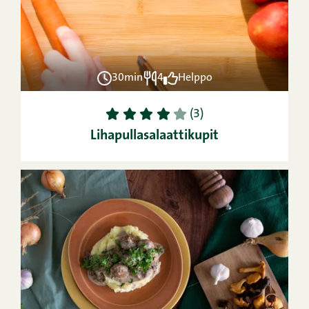
30min
4
Helppo
1
2
3
4
5
(3)
Lihapullasalaattikupit