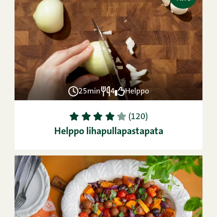
25min
4
Helppo
1
2
3
4
5
(120)
Helppo lihapullapastapata