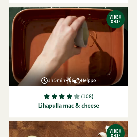
VIDEO
OHJE
1h 5min
6
Helppo
1
2
3
4
5
(108)
Lihapulla mac & cheese
VIDEO
OHJE