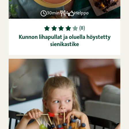
30min
4
Helppo
1
2
3
4
5
(8)
Kunnon lihapullat ja oluella höystetty
sienikastike