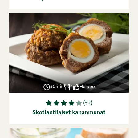
30min
4
Helppo
1
2
3
4
5
(32)
Skotlantilaiset kananmunat