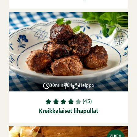
30min
4
Helppo
1
2
3
4
5
(45)
Kreikkalaiset lihapullat
VIDEO