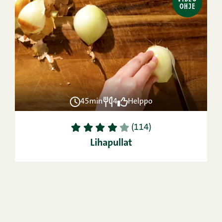
OHJE
45min
4
Helppo
1
2
3
4
5
(114)
Lihapullat