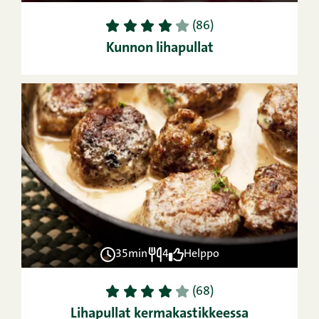
1
2
3
4
5
(86)
Kunnon lihapullat
35min
4
Helppo
1
2
3
4
5
(68)
Lihapullat kermakastikkeessa