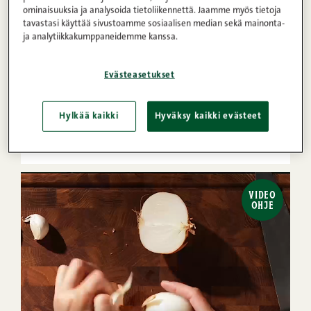
ominaisuuksia ja analysoida tietoliikennettä. Jaamme myös tietoja
tavastasi käyttää sivustoamme sosiaalisen median sekä mainonta-
ja analytiikkakumppaneidemme kanssa.
Evästeasetukset
25min
4
Helppo
1
2
3
4
5
(39)
Hylkää kaikki
Hyväksy kaikki evästeet
Lihapullasubit
VIDEO
OHJE