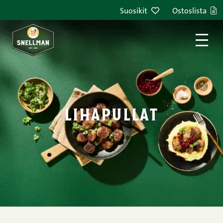
Siirry sisältöön
Suosikit
Ostoslista
lihapullat