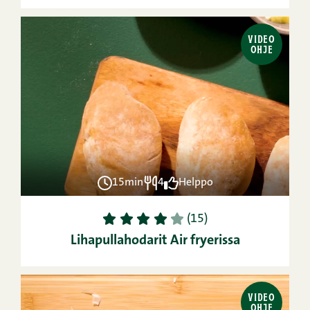
VIDEO
OHJE
15min
4
Helppo
1
2
3
4
5
(15)
Lihapullahodarit Air fryerissa
VIDEO
OHJE