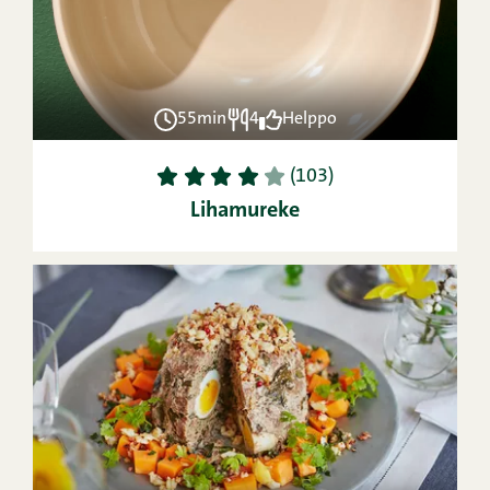
55min
4
Helppo
1
2
3
4
5
(103)
Lihamureke