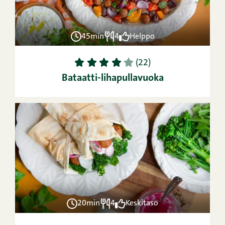
45min
4
Helppo
1
2
3
4
5
(22)
Bataatti-lihapullavuoka
20min
4
Keskitaso