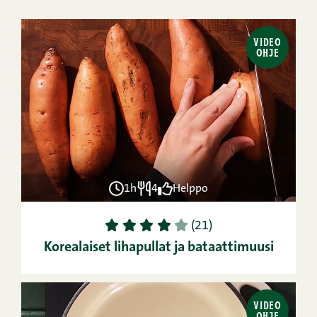
VIDEO
OHJE
1h
4
Helppo
1
2
3
4
5
(21)
Korealaiset lihapullat ja bataattimuusi
VIDEO
OHJE