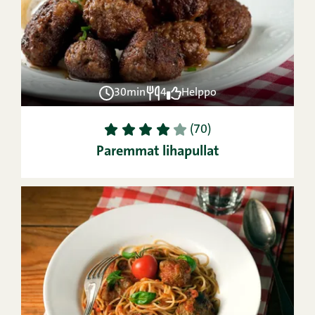
30min
4
Helppo
1
2
3
4
5
(70)
Paremmat lihapullat