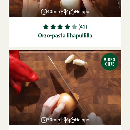
40min
4
Helppo
1
2
3
4
5
(41)
Orzo-pasta lihapullilla
VIDEO
OHJE
50min
6
Helppo