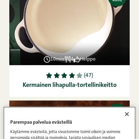
10min
4
Helppo
1
2
3
4
5
(47)
Kermainen lihapulla-tortellinikeitto
VIDEO
OHJE
Parempaa palvelua evästeillä
Käytämme evästeitä, jotta sivustomme toimii oikein ja voimme
personoida sisältöä ja mainoksia, tarjota sosiaalisen median