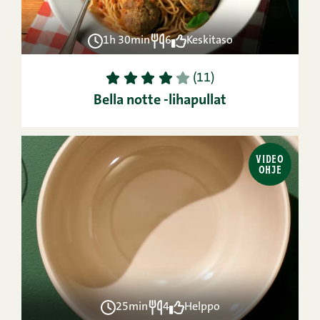
1h 30min
6
Keskitaso
1
2
3
4
5
(11)
Bella notte -lihapullat
VIDEO
OHJE
25min
4
Helppo