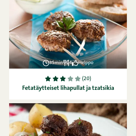
35min
4
Helppo
1
2
3
4
5
(20)
Fetatäytteiset lihapullat ja tzatsikia