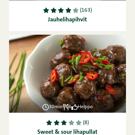
1
2
3
4
5
(163)
Jauhelihapihvit
30min
6
Helppo
1
2
3
4
5
(8)
Sweet & sour lihapullat