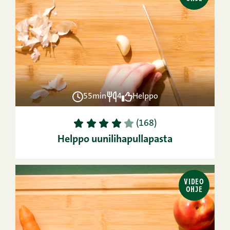
55min
4
Helppo
1
2
3
4
5
(168)
Helppo uunilihapullapasta
VIDEO
OHJE