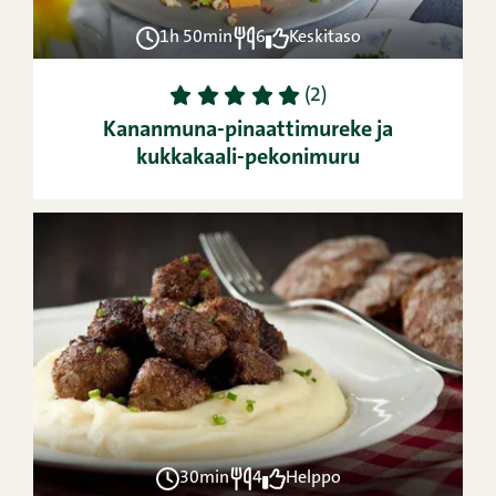
1h 50min
6
Keskitaso
1
2
3
4
5
(2)
Kananmuna-pinaattimureke ja
kukkakaali-pekonimuru
30min
4
Helppo