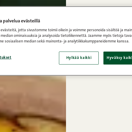
 palvelua evästeillä
västeitä, jotta sivustomme toimii oikein ja voimme personoida sisältöä ja main
 median ominaisuuksia ja analysoida tietoliikennettä. Jaamme myös tietoja tava
e sosiaalisen median sekä mainonta- ja analytiikkakumppaneidemme kanssa.
tukset
Hylkää kaikki
Hyväksy kaik