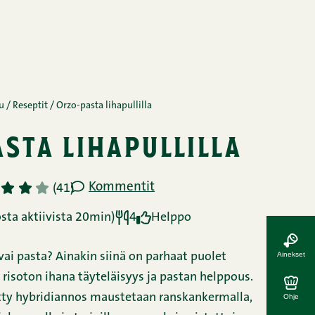
Ainekset
Ohje