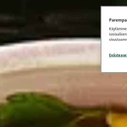
Parempaa
Käytämme e
sosiaalisen
sivustoamm
Evästease