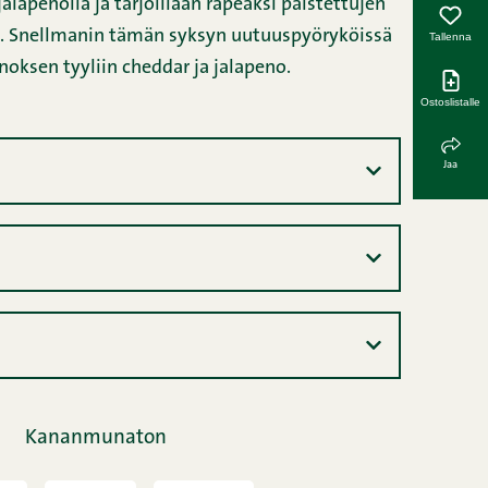
Tallenna
Ostoslistalle
Jaa