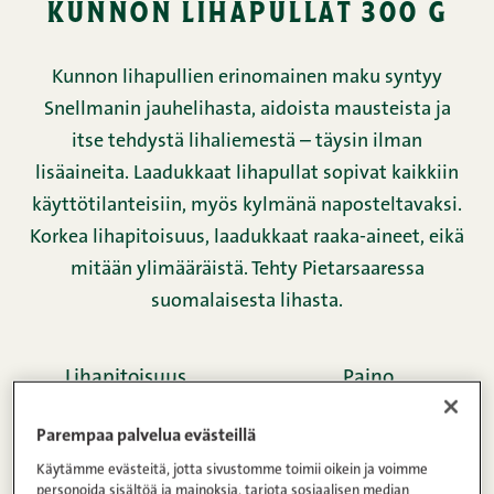
kunnon lihapullat 300 g
Kunnon lihapullien erinomainen maku syntyy
Snellmanin jauhelihasta, aidoista mausteista ja
itse tehdystä lihaliemestä – täysin ilman
lisäaineita. Laadukkaat lihapullat sopivat kaikkiin
käyttötilanteisiin, myös kylmänä naposteltavaksi.
Korkea lihapitoisuus, laadukkaat raaka-aineet, eikä
mitään ylimääräistä. Tehty Pietarsaaressa
suomalaisesta lihasta.
Lihapitoisuus
Paino
95%
300g
Parempaa palvelua evästeillä
Käytämme evästeitä, jotta sivustomme toimii oikein ja voimme
personoida sisältöä ja mainoksia, tarjota sosiaalisen median