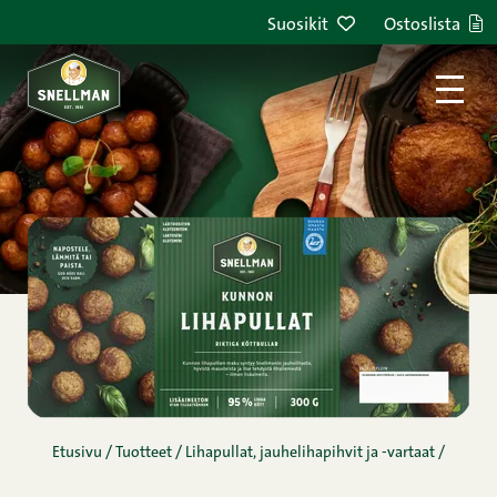
Siirry sisältöön
Suosikit
Ostoslista
Etusivu
/
Tuotteet
/
Lihapullat, jauhelihapihvit ja -vartaat
/