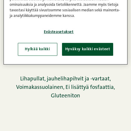
ominaisuuksia ja analysoida tietoliikennettä. Jaamme myös tietoja
Tuotetiedot
tavastasi käyttää sivustoamme sosiaalisen median sekä mainonta-
ja analytiikkakumppaneidemme kanssa.
Ravintosisältö
Evästeasetukset
Hylkää kaikki
Hyväksy kaikki evästeet
Valmistusohje
Lihapullat, jauhelihapihvit ja -vartaat
,
Voimakassuolainen
,
Ei lisättyä fosfaattia
,
Gluteeniton