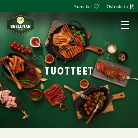
Siirry sisältöön
Suosikit
Ostoslista
tuotteet