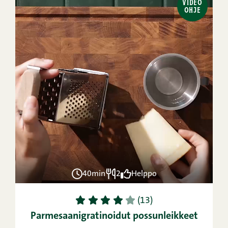
VIDEO
OHJE
40min
2
Helppo
1
2
3
4
5
(13)
Parmesaanigratinoidut possunleikkeet