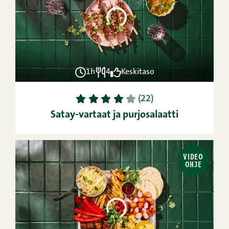
1h
4
Keskitaso
1
2
3
4
5
(22)
Satay-vartaat ja purjosalaatti
VIDEO
OHJE