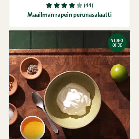
1
2
3
4
5
(44)
Maailman rapein perunasalaatti
VIDEO
OHJE