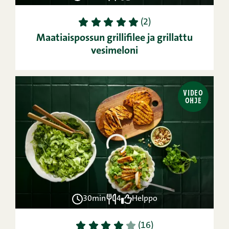
1
2
3
4
5
(2)
Maatiaispossun grillifilee ja grillattu
vesimeloni
VIDEO
OHJE
30min
4
Helppo
1
2
3
4
5
(16)