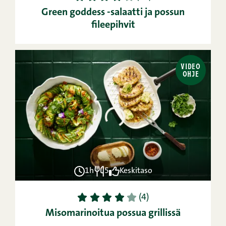
Green goddess -salaatti ja possun
fileepihvit
VIDEO
OHJE
1h
5
Keskitaso
1
2
3
4
5
(4)
Misomarinoitua possua grillissä