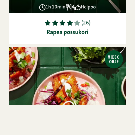
1h 10min
4
Helppo
1
2
3
4
5
(26)
Rapea possukori
VIDEO
OHJE