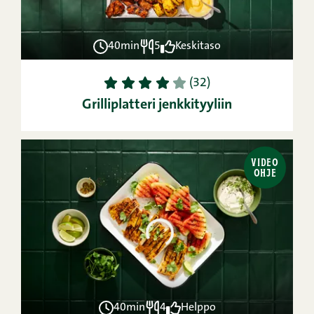
40min
5
Keskitaso
1
2
3
4
5
(32)
Grilliplatteri jenkkityyliin
VIDEO
OHJE
40min
4
Helppo