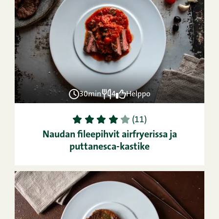
30min
4
Helppo
1
2
3
4
5
(11)
Naudan fileepihvit airfryerissa ja
puttanesca-kastike