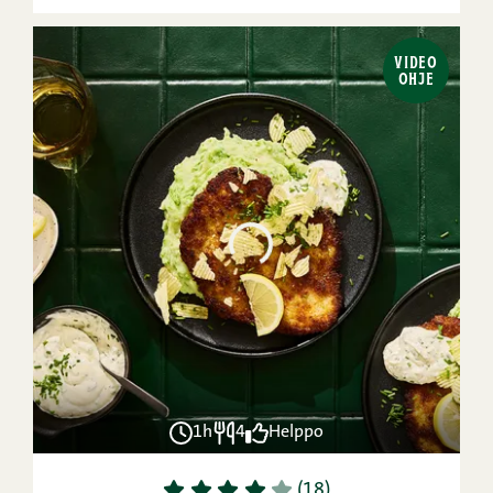
VIDEO
OHJE
1h
4
Helppo
1
2
3
4
5
(18)