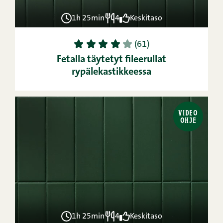
1h 25min
4
Keskitaso
1
2
3
4
5
(61)
Fetalla täytetyt fileerullat
rypälekastikkeessa
VIDEO
OHJE
1h 25min
4
Keskitaso