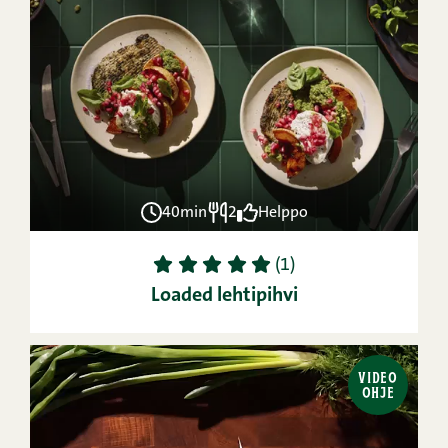
40min
2
Helppo
1
2
3
4
5
(1)
Loaded lehtipihvi
VIDEO
OHJE