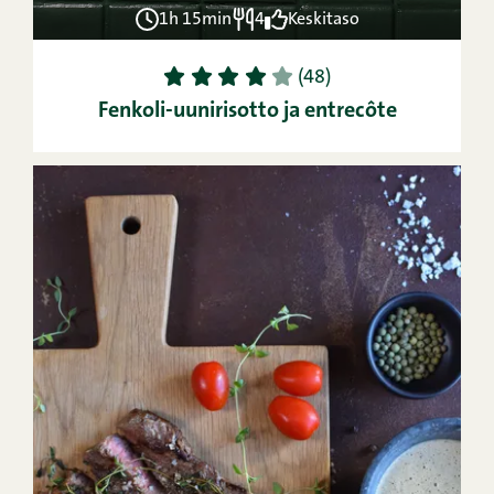
1h 15min
4
Keskitaso
1
2
3
4
5
(48)
Fenkoli-uunirisotto ja entrecôte