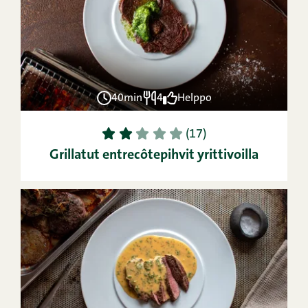
40min
4
Helppo
1
2
3
4
5
(17)
Grillatut entrecôtepihvit yrittivoilla