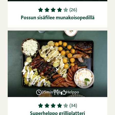
1
2
3
4
5
(26)
Possun sisäfilee munakoisopedillä
35min
6
Helppo
1
2
3
4
5
(34)
Superhelppo grilliplatteri