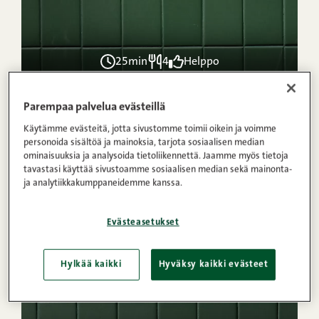
25min
4
Helppo
1
2
3
4
5
(32)
Parempaa palvelua evästeillä
Grillatut fileepihvit ja tomaatti–
Käytämme evästeitä, jotta sivustomme toimii oikein ja voimme
burratasalaatti
personoida sisältöä ja mainoksia, tarjota sosiaalisen median
ominaisuuksia ja analysoida tietoliikennettä. Jaamme myös tietoja
tavastasi käyttää sivustoamme sosiaalisen median sekä mainonta-
ja analytiikkakumppaneidemme kanssa.
VIDEO
OHJE
Evästeasetukset
Hylkää kaikki
Hyväksy kaikki evästeet