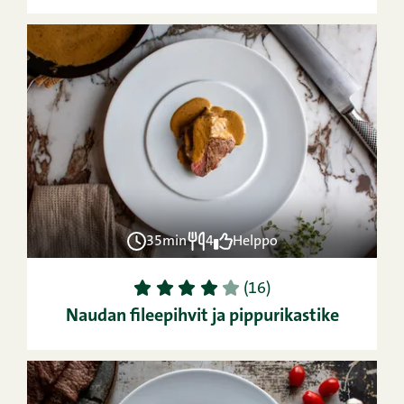
35min
4
Helppo
1
2
3
4
5
(16)
Naudan fileepihvit ja pippurikastike