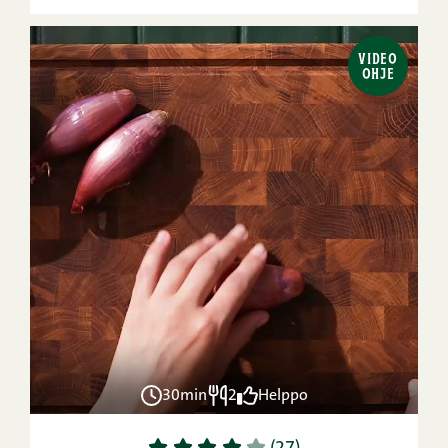
VIDEO
OHJE
30min
2
Helppo