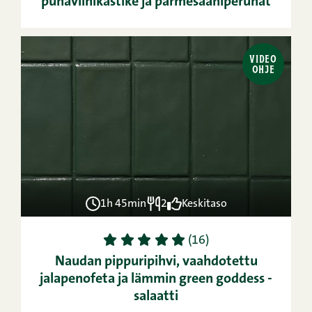
punaviinikastike ja parmesaaniperunat
VIDEO
OHJE
1h 45min
2
Keskitaso
1
2
3
4
5
(16)
Naudan pippuripihvi, vaahdotettu
jalapenofeta ja lämmin green goddess -
salaatti