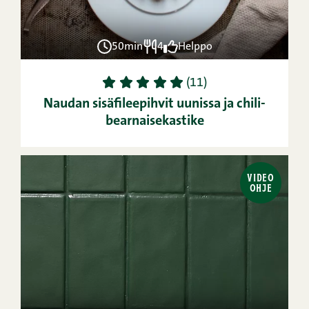
50min
4
Helppo
1
2
3
4
5
(11)
Naudan sisäfileepihvit uunissa ja chili-
bearnaisekastike
VIDEO
OHJE