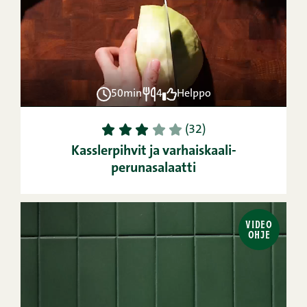
50min
4
Helppo
1
2
3
4
5
(32)
Kasslerpihvit ja varhaiskaali-
perunasalaatti
VIDEO
OHJE