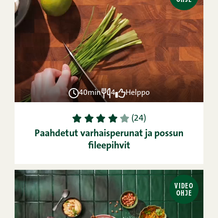
40min
4
Helppo
1
2
3
4
5
(24)
Paahdetut varhaisperunat ja possun
fileepihvit
VIDEO
OHJE