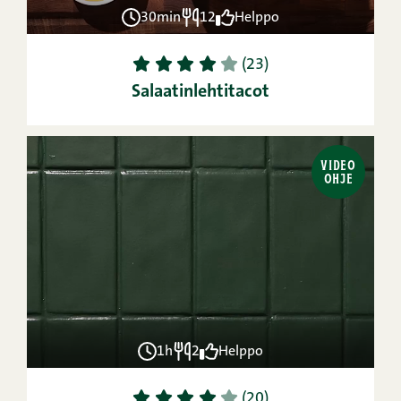
30min
12
Helppo
1
2
3
4
5
(23)
Salaatinlehtitacot
VIDEO
OHJE
1h
2
Helppo
1
2
3
4
5
(20)