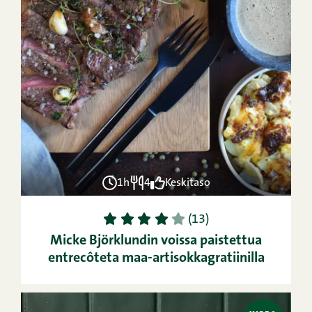
1h
4
Keskitaso
1
2
3
4
5
(13)
Micke Björklundin voissa paistettua
entrecôteta maa-artisokkagratiinilla