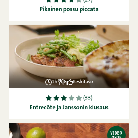
1
2
3
4
5
(27)
Pikainen possu piccata
1h
6
Keskitaso
1
2
3
4
5
(33)
Entrecôte ja Janssonin kiusaus
VIDEO
OHJE