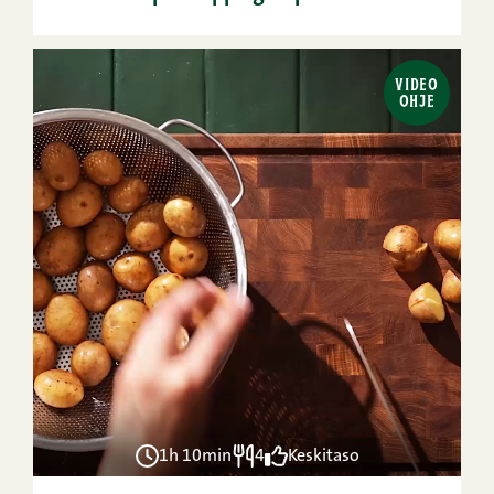
VIDEO
OHJE
1h 10min
4
Keskitaso