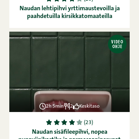
Naudan lehtipihvi yrttimaustevoilla ja
paahdetuilla kirsikkatomaateilla
VIDEO
OHJE
2h 5min
2
Keskitaso
1
2
3
4
5
(23)
Naudan sisäfileepihvi, nopea