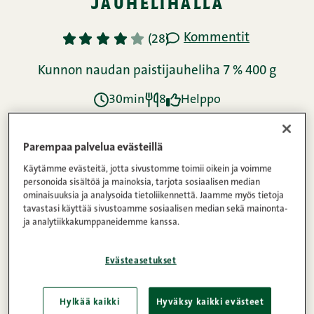
jauhelihalla
Kommentit
1
2
3
4
5
(28)
Kunnon naudan paistijauheliha 7 % 400 g
30min
8
Helppo
Parempaa palvelua evästeillä
Ainekset
Käytämme evästeitä, jotta sivustomme toimii oikein ja voimme
personoida sisältöä ja mainoksia, tarjota sosiaalisen median
ominaisuuksia ja analysoida tietoliikennettä. Jaamme myös tietoja
Ohje
tavastasi käyttää sivustoamme sosiaalisen median sekä mainonta-
ja analytiikkakumppaneidemme kanssa.
Evästeasetukset
Ravintosisältö
Hylkää kaikki
Hyväksy kaikki evästeet