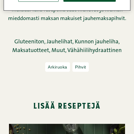
Kunnon jauhelihaa ja tuoretta kotimaista naudan
maksaa. Tällä reseptillä saat mehevät ja hieman
mieddomasti maksan makuiset jauhemaksapihvit.
Gluteeniton,
Jauhelihat,
Kunnon jauheliha,
Maksatuotteet,
Muut,
Vähähiilihydraattinen
Arkiruoka
Pihvit
lisää reseptejä