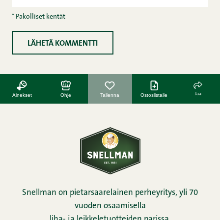
* Pakolliset kentät
Jaa
Ainekset
Ohje
Tallenna
Ostoslistalle
Snellman on pietarsaarelainen perheyritys, yli 70
vuoden osaamisella
liha- ja leikkeletuotteiden parissa.