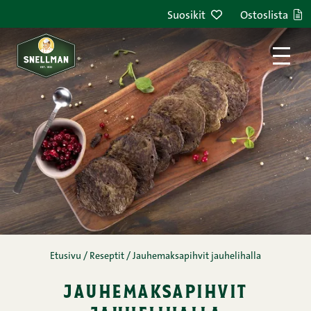
Siirry sisältöön
Suosikit
Ostoslista
Etusivu
/
Reseptit
/
Jauhemaksapihvit jauhelihalla
jauhemaksapihvit