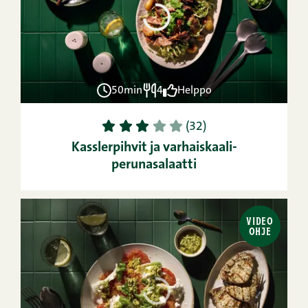
50min
4
Helppo
1
2
3
4
5
(32)
Kasslerpihvit ja varhaiskaali-
perunasalaatti
VIDEO
OHJE