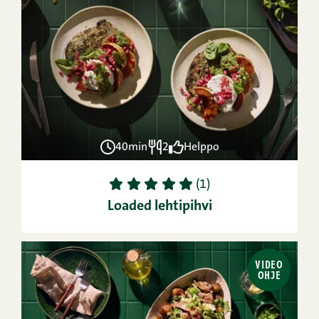
40min
2
Helppo
1
2
3
4
5
(1)
Loaded lehtipihvi
VIDEO
OHJE