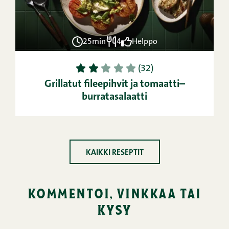
25min
4
Helppo
1
2
3
4
5
(32)
Grillatut fileepihvit ja tomaatti–
burratasalaatti
KAIKKI RESEPTIT
kommentoi, vinkkaa tai
kysy