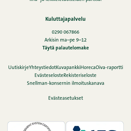
Kuluttajapalvelu
0290 067866
Arkisin ma–pe 9–12
Täytä palautelomake
Uutiskirje
Yhteystiedot
Kuvapankki
Horeca
Oiva-raportti
Evästeseloste
Rekisteriseloste
Snellman-konsernin ilmoituskanava
Evästeasetukset