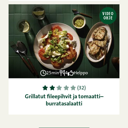
VIDEO
OHJE
25min
4
Helppo
1
2
3
4
5
(32)
Grillatut fileepihvit ja tomaatti–
burratasalaatti