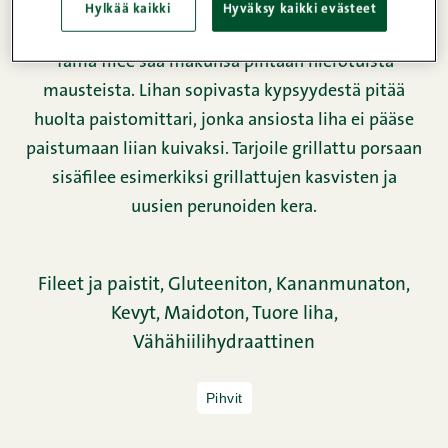
Hylkää kaikki
Hyväksy kaikki evästeet
Porsaan sisäfilee valmistuu meheväksi grillissä.
Tämä filee saa makunsa pintaan hierotuista
mausteista. Lihan sopivasta kypsyydestä pitää
huolta paistomittari, jonka ansiosta liha ei pääse
paistumaan liian kuivaksi. Tarjoile grillattu porsaan
sisäfilee esimerkiksi grillattujen kasvisten ja
uusien perunoiden kera.
Fileet ja paistit,
Gluteeniton,
Kananmunaton,
Kevyt,
Maidoton,
Tuore liha,
Vähähiilihydraattinen
Pihvit