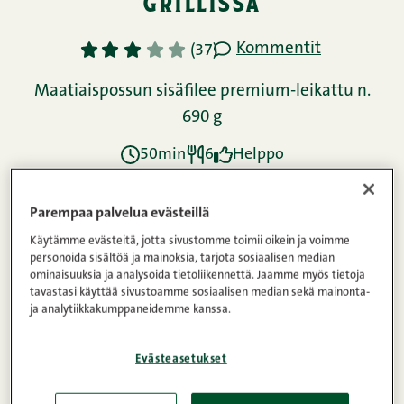
grillissä
Kommentit
1
2
3
4
5
(37)
Maatiaispossun sisäfilee premium-leikattu n.
690 g
50min
6
Helppo
Parempaa palvelua evästeillä
Ainekset
Käytämme evästeitä, jotta sivustomme toimii oikein ja voimme
personoida sisältöä ja mainoksia, tarjota sosiaalisen median
ominaisuuksia ja analysoida tietoliikennettä. Jaamme myös tietoja
Ohje
tavastasi käyttää sivustoamme sosiaalisen median sekä mainonta-
ja analytiikkakumppaneidemme kanssa.
Evästeasetukset
Ravintosisältö