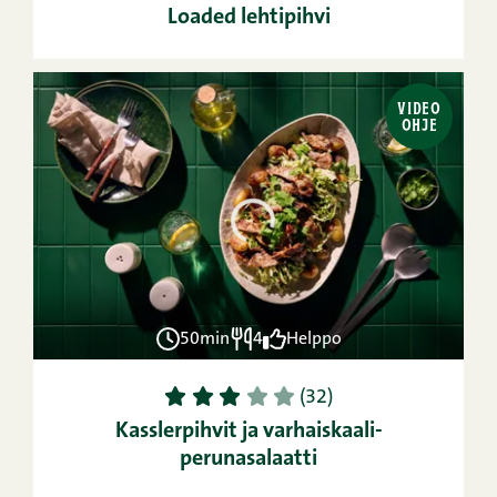
Loaded lehtipihvi
VIDEO
OHJE
50min
4
Helppo
1
2
3
4
5
(32)
Kasslerpihvit ja varhaiskaali-
perunasalaatti