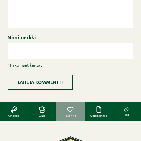
Nimimerkki
* Pakolliset kentät
Jaa
Ainekset
Ohje
Tallenna
Ostoslistalle