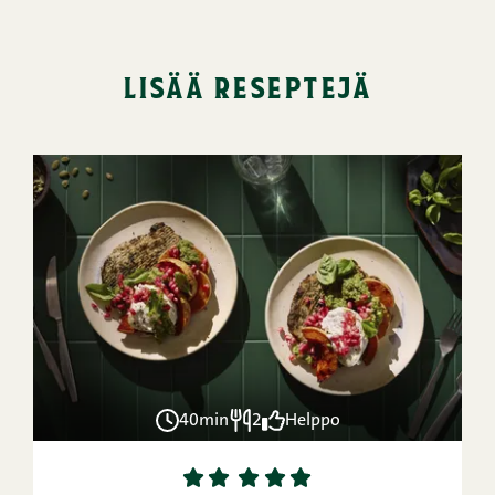
lisää reseptejä
40min
2
Helppo
1
2
3
4
5