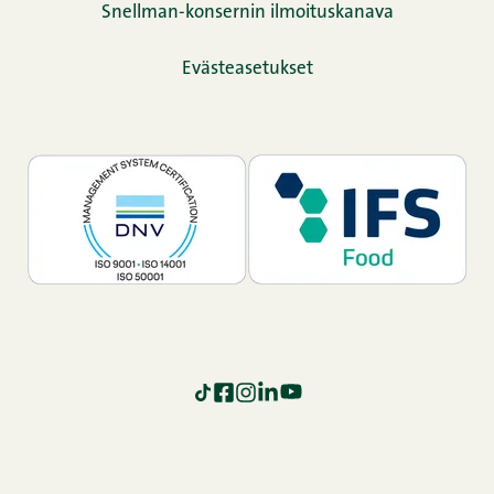
Snellman-konsernin ilmoituskanava
Evästeasetukset
TikTok
Facebook
Instagram
LinkedIn
YouTube