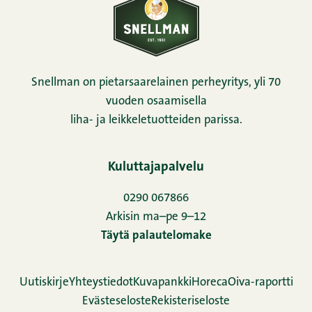
Snellman on pietarsaarelainen perheyritys, yli 70
vuoden osaamisella
liha- ja leikkeletuotteiden parissa.
Kuluttajapalvelu
0290 067866
Arkisin ma–pe 9–12
Täytä palautelomake
Uutiskirje
Yhteystiedot
Kuvapankki
Horeca
Oiva-raportti
Evästeseloste
Rekisteriseloste