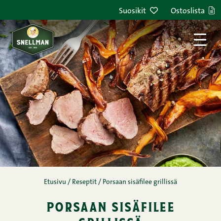
Siirry sisältöön
Suosikit
Ostoslista
Etusivu
/
Reseptit
/
Porsaan sisäfilee grillissä
porsaan sisäfilee