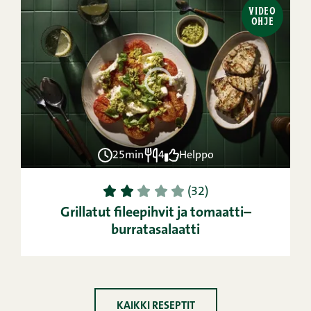
VIDEO
OHJE
25min
4
Helppo
1
2
3
4
5
(32)
Grillatut fileepihvit ja tomaatti–
burratasalaatti
KAIKKI RESEPTIT