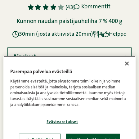
Kommentit
1
2
3
4
5
(43)
Kunnon naudan paistijauheliha 7 % 400 g
30min (josta aktiivista 20min)
4
Helppo
Ainekset
Parempaa palvelua evästeillä
Ohje
Käytämme evästeitä, jotta sivustomme toimii oikein ja voimme
personoida sisältöä ja mainoksia, tarjota sosiaalisen median
ominaisuuksia ja analysoida tietoliikennettä. Jaamme myös tietoja
tavastasi käyttää sivustoamme sosiaalisen median sekä mainonta-
ja analytiikkakumppaneidemme kanssa.
Ravintosisältö
Evästeasetukset
Lindströmin pihvit on helppo tunnistaa sekä