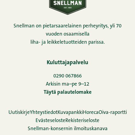
Snellman on pietarsaarelainen perheyritys, yli 70
vuoden osaamisella
liha- ja leikkeletuotteiden parissa.
Kuluttajapalvelu
0290 067866
Arkisin ma–pe 9–12
Täytä palautelomake
Uutiskirje
Yhteystiedot
Kuvapankki
Horeca
Oiva-raportti
Evästeseloste
Rekisteriseloste
Snellman-konsernin ilmoituskanava