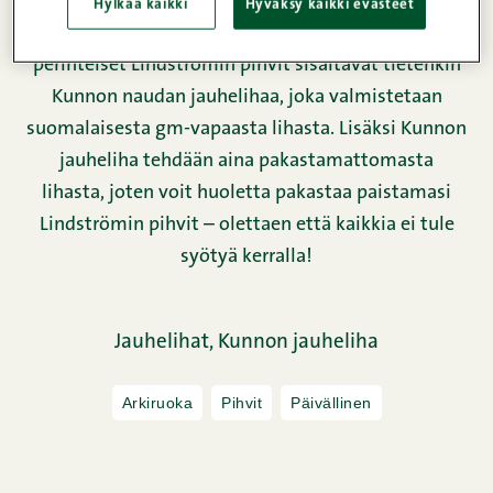
väristä että omintakeisesta mausta, jota tuovat
Hylkää kaikki
Hyväksy kaikki evästeet
punajuurien lisäksi kaprikset. Herra Snellmanin
perinteiset Lindströmin pihvit sisältävät tietenkin
Kunnon naudan jauhelihaa, joka valmistetaan
suomalaisesta gm-vapaasta lihasta. Lisäksi Kunnon
jauheliha tehdään aina pakastamattomasta
lihasta, joten voit huoletta pakastaa paistamasi
Lindströmin pihvit – olettaen että kaikkia ei tule
syötyä kerralla!
Jauhelihat,
Kunnon jauheliha
Arkiruoka
Pihvit
Päivällinen