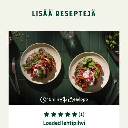
lisää reseptejä
40min
2
Helppo
1
2
3
4
5
(1)
Loaded lehtipihvi