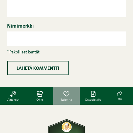
Nimimerkki
* Pakolliset kentät
Jaa
Ainekset
Ohje
Tallenna
Ostoslistalle