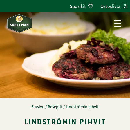
Siirry sisältöön
Suosikit
Ostoslista
Etusivu
/
Reseptit
/
Lindströmin pihvit
lindströmin pihvit