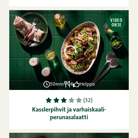
VIDEO
OHJE
50min
4
Helppo
1
2
3
4
5
(32)
Kasslerpihvit ja varhaiskaali-
perunasalaatti