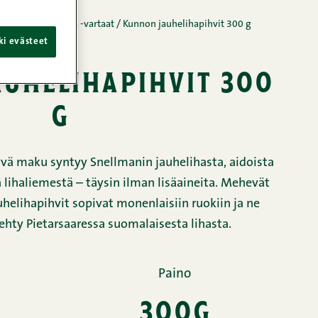
 jauhelihapihvit ja -vartaat
/
Kunnon jauhelihapihvit 300 g
ki evästeet
uhelihapihvit 300
g
vä maku syntyy Snellmanin jauhelihasta, aidoista
 lihaliemestä – täysin ilman lisäaineita. Mehevät
helihapihvit sopivat monenlaisiin ruokiin ja ne
ehty Pietarsaaressa suomalaisesta lihasta.
Paino
300g