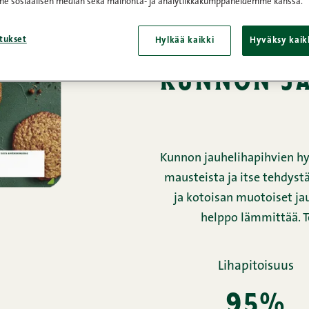
e sosiaalisen median sekä mainonta- ja analytiikkakumppaneidemme kanssa.
Etusivu
/
Tuotteet
/
Lihapullat,
tukset
Hylkää kaikki
Hyväksy kaik
kunnon ja
Kunnon jauhelihapihvien hy
mausteista ja itse tehdystä
ja kotoisan muotoiset jau
helppo lämmittää. T
Lihapitoisuus
95%