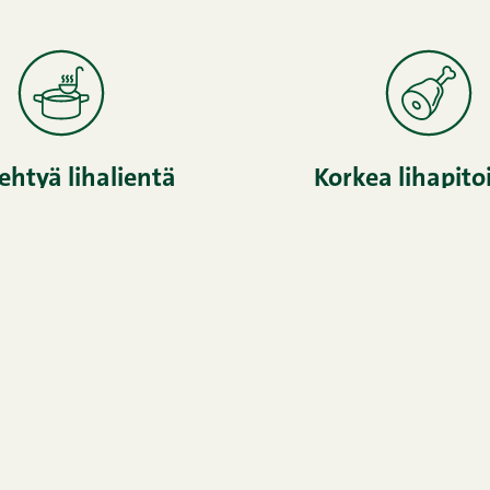
tehtyä lihalientä
Korkea lihapito
kokeile näitäkin