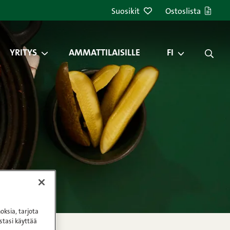
Suosikit
Ostoslista
YRITYS
AMMATTILAISILLE
FI
oksia, tarjota
stasi käyttää