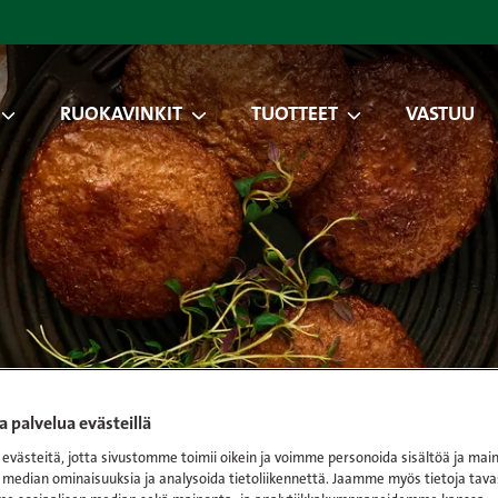
RUOKAVINKIT
TUOTTEET
VASTUU
 palvelua evästeillä
västeitä, jotta sivustomme toimii oikein ja voimme personoida sisältöä ja main
 median ominaisuuksia ja analysoida tietoliikennettä. Jaamme myös tietoja tava