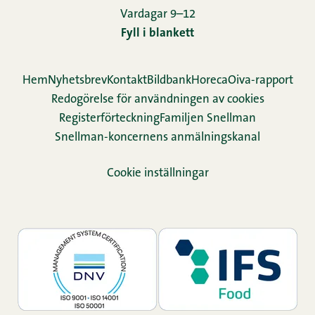
Vardagar 9–12
Fyll i blankett
Hem
Nyhetsbrev
Kontakt
Bildbank
Horeca
Oiva-rapport
Redogörelse för användningen av cookies
Re­gis­ter­för­teck­ning
Familjen Snellman
Snellman-koncernens anmälningskanal
Cookie inställningar