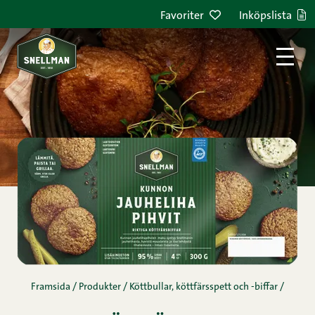
Hoppa till innehållet
Favoriter
Inköpslista
Framsida
/
Produkter
/
Köttbullar, köttfärsspett och -biffar
/