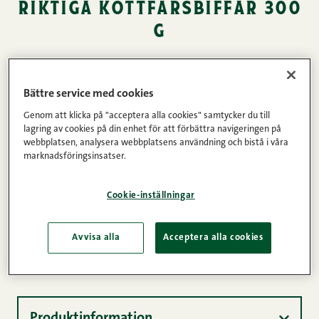
riktiga köttfärsbiffar 300
g
Riktiga köttfärsbiffar får sin utsökta smak från
Snellmans malet kött, äkta kryddor och vår egen
Bättre service med cookies
köttbuljong – helt utan tillsatser. Dessa
Genom att klicka på "acceptera alla cookies" samtycker du till
lagring av cookies på din enhet för att förbättra navigeringen på
köttfärsbiffar fungerar perfekt i alla sammanhang.
webbplatsen, analysera webbplatsens användning och bistå i våra
Hög kötthalt och råvaror av högsta kvalitet och
marknadsföringsinsatser.
inget extra. Gjorda i Jakobstad av finländskt kött.
Cookie-inställningar
Köttinnehåll
Vikt
Avvisa alla
Acceptera alla cookies
95%
300g
Produktinformation