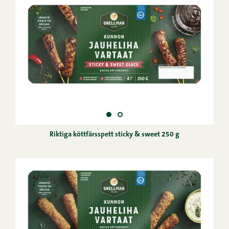
Riktiga köttfärsspett sticky & sweet 250 g