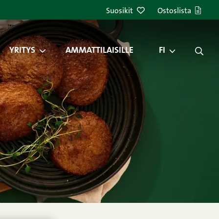
Suosikit
Ostoslista
YRITYS
AMMATTILAISILLE
FI