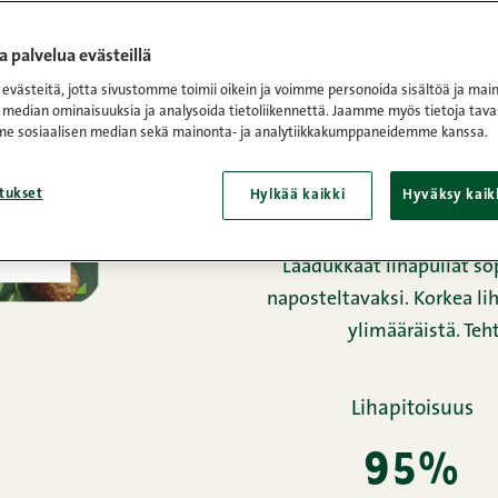
Etusivu
/
Tuotteet
/
Lihapull
 palvelua evästeillä
västeitä, jotta sivustomme toimii oikein ja voimme personoida sisältöä ja main
kunnon 
 median ominaisuuksia ja analysoida tietoliikennettä. Jaamme myös tietoja tava
e sosiaalisen median sekä mainonta- ja analytiikkakumppaneidemme kanssa.
tukset
Hylkää kaikki
Hyväksy kaik
Kunnon lihapullien erin
aidoista mausteista ja itse
Laadukkaat lihapullat so
naposteltavaksi. Korkea li
ylimääräistä. Teh
Lihapitoisuus
95%