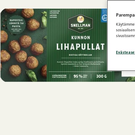
Parempaa
Käytämme e
sosiaalisen
sivustoamm
Evästease