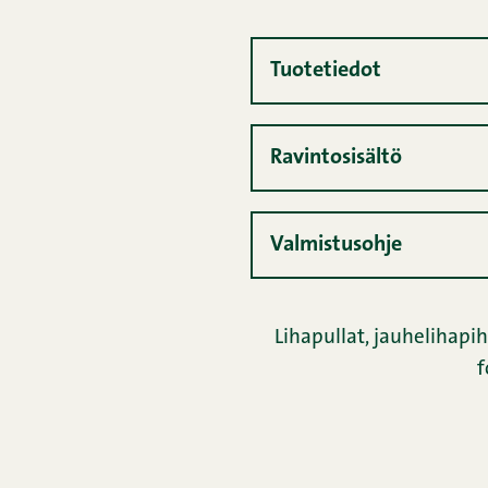
Tuotetiedot
Ravintosisältö
Valmistusohje
Lihapullat, jauhelihapihv
f