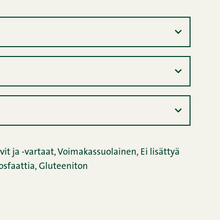
it ja -vartaat
,
Voimakassuolainen
,
Ei lisättyä
osfaattia
,
Gluteeniton