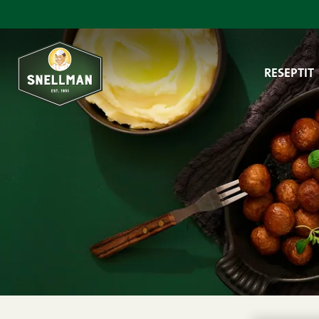
Siirry sisältöön
RESEPTIT