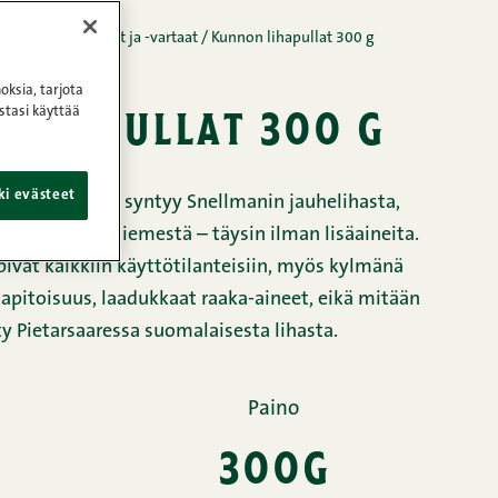
at, jauhelihapihvit ja -vartaat
/
Kunnon lihapullat 300 g
oksia, tarjota
lihapullat 300 g
stasi käyttää
ki evästeet
omainen maku syntyy Snellmanin jauhelihasta,
 tehdystä lihaliemestä – täysin ilman lisäaineita.
pivat kaikkiin käyttötilanteisiin, myös kylmänä
hapitoisuus, laadukkaat raaka-aineet, eikä mitään
ty Pietarsaaressa suomalaisesta lihasta.
Paino
300g