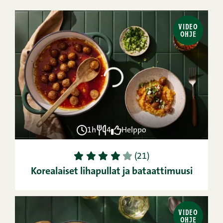
VIDEO
OHJE
1h
4
Helppo
1
2
3
4
5
(21)
Korealaiset lihapullat ja bataattimuusi
VIDEO
OHJE