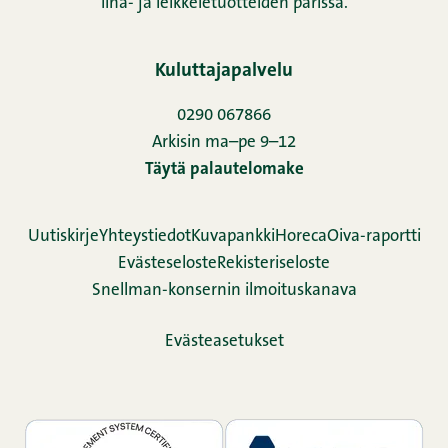
liha- ja leikkeletuotteiden parissa.
Kuluttajapalvelu
0290 067866
Arkisin ma–pe 9–12
Täytä palautelomake
Uutiskirje
Yhteystiedot
Kuvapankki
Horeca
Oiva-raportti
Evästeseloste
Rekisteriseloste
Snellman-konsernin ilmoituskanava
Evästeasetukset