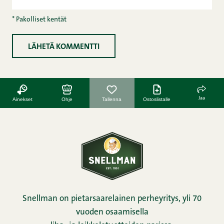
* Pakolliset kentät
Jaa
Ainekset
Ohje
Tallenna
Ostoslistalle
Snellman on pietarsaarelainen perheyritys, yli 70
vuoden osaamisella