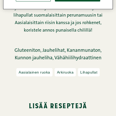
makumaailmaa henkivän Sweet & Sour -kastikkeen
yhdistelmä on jännittävän maukas. Tarjoile
lihapullat suomalaisittain perunamuusin tai
Aasialaisittain riisin kanssa ja jos rohkenet,
koristele annos punaisella chilillä!
Gluteeniton,
Jauhelihat,
Kananmunaton,
Kunnon jauheliha,
Vähähiilihydraattinen
Aasialainen ruoka
Arkiruoka
Lihapullat
lisää reseptejä