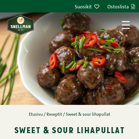
Siirry sisältöön
Suosikit
Ostoslista
Etusivu
/
Reseptit
/
Sweet & sour lihapullat
sweet & sour lihapullat