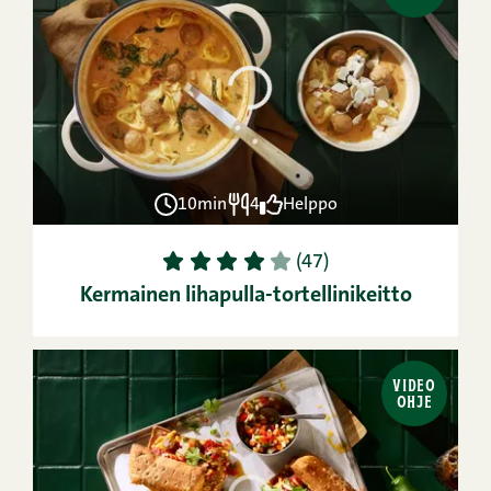
10min
4
Helppo
1
2
3
4
5
(47)
Kermainen lihapulla-tortellinikeitto
VIDEO
OHJE