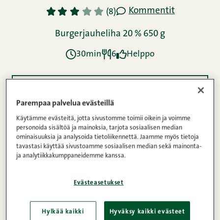
Kommentit
1
2
3
4
5
(8)
Burgerjauheliha 20 % 650 g
30min
6
Helppo
Ainekset
Parempaa palvelua evästeillä
Käytämme evästeitä, jotta sivustomme toimii oikein ja voimme
personoida sisältöä ja mainoksia, tarjota sosiaalisen median
Ohje
ominaisuuksia ja analysoida tietoliikennettä. Jaamme myös tietoja
tavastasi käyttää sivustoamme sosiaalisen median sekä mainonta-
ja analytiikkakumppaneidemme kanssa.
Ravintosisältö
Evästeasetukset
Perinteisten suomalaisten lihapullien ja aasialaista
Hylkää kaikki
Hyväksy kaikki evästeet