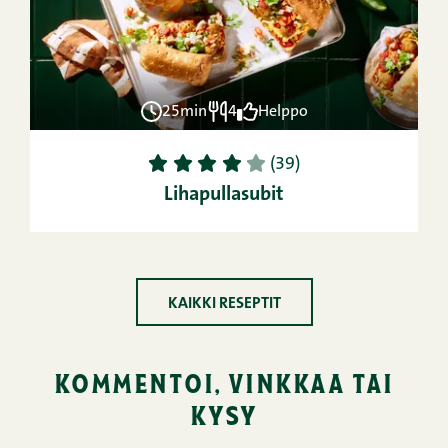
25min
4
Helppo
1
2
3
4
5
(39)
Lihapullasubit
KAIKKI RESEPTIT
kommentoi, vinkkaa tai
kysy