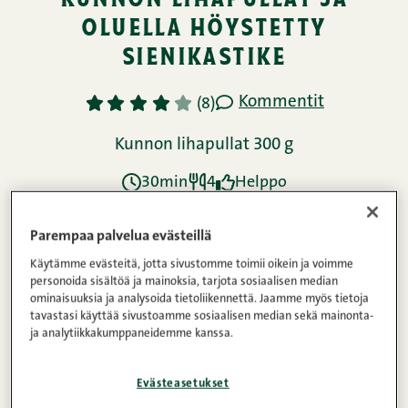
oluella höystetty
sienikastike
Kommentit
1
2
3
4
5
(8)
Kunnon lihapullat 300 g
30min
4
Helppo
Parempaa palvelua evästeillä
Ainekset
Käytämme evästeitä, jotta sivustomme toimii oikein ja voimme
personoida sisältöä ja mainoksia, tarjota sosiaalisen median
ominaisuuksia ja analysoida tietoliikennettä. Jaamme myös tietoja
tavastasi käyttää sivustoamme sosiaalisen median sekä mainonta-
Ohje
ja analytiikkakumppaneidemme kanssa.
Evästeasetukset
Ravintosisältö