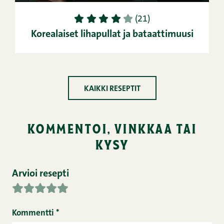
1
2
3
4
5
(21)
Korealaiset lihapullat ja bataattimuusi
KAIKKI RESEPTIT
kommentoi, vinkkaa tai
kysy
Arvioi resepti
Kommentti
*