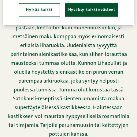
Hylkää kaikki
Hyväksy kaikki evästeet
Monipuoliset sienet sopivat niin piirakkaan,
pastaan, keittoihin kuin muhennoksiinkin, ja
metsäinen maku komppaa myös erinomaisesti
erilaisia liharuokia. Uudenlaista syvyyttä
perinteinen sienikastike saa, kun siihen lorauttaa
mausteeksi tummaa olutta. Kunnon Lihapullat ja
oluella höystetty sienikastike on piirun verran
parempaa arkiruokaa, joka syntyy helposti
puolessa tunnissa. Tumma olut korostaa tässä
Satokausi-reseptissä sienten umamista makua
supertäyteläisessä kastikkeessa. Halutessaan
kastikkeen voi maustaa hyppysellisellä rosmariinia
tai timjamia. Tarjoile perunamuusin tai keitettyjen
pottujen kanssa.