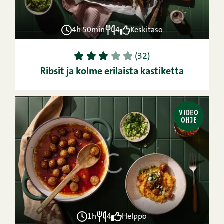
4h 50min
4
Keskitaso
1
2
3
4
5
(32)
Ribsit ja kolme erilaista kastiketta
VIDEO
OHJE
1h
4
Helppo