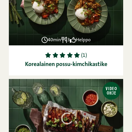
40min
3
Helppo
1
2
3
4
5
(1)
Korealainen possu-kimchikastike
VIDEO
OHJE