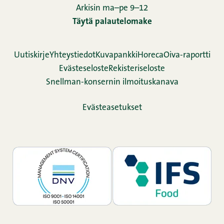
Arkisin ma–pe 9–12
Täytä palautelomake
Uutiskirje
Yhteystiedot
Kuvapankki
Horeca
Oiva-raportti
Evästeseloste
Rekisteriseloste
Snellman-konsernin ilmoituskanava
Evästeasetukset