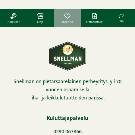
Jaa
Ainekset
Ohje
Tallenna
Ostoslistalle
Snellman on pietarsaarelainen perheyritys, yli 70
vuoden osaamisella
liha- ja leikkeletuotteiden parissa.
Kuluttajapalvelu
0290 067866