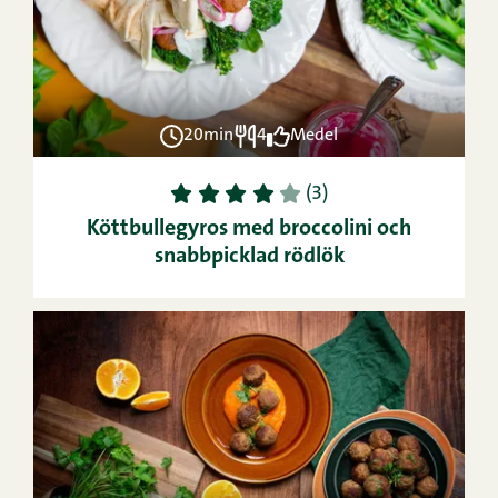
20min
4
Medel
1
2
3
4
5
(3)
Köttbullegyros med broccolini och
snabbpicklad rödlök