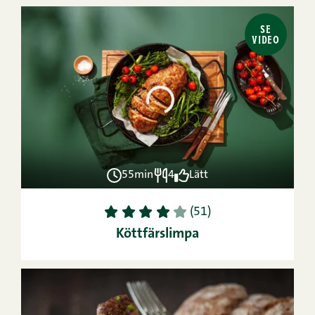
SE
VIDEO
55min
4
Lätt
1
2
3
4
5
(51)
Köttfärslimpa