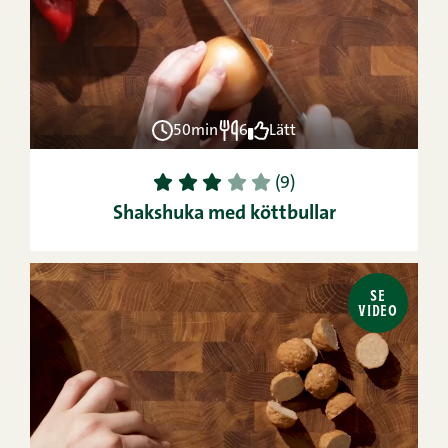
50min
6
Lätt
1
2
3
4
5
(9)
Shakshuka med köttbullar
SE
VIDEO