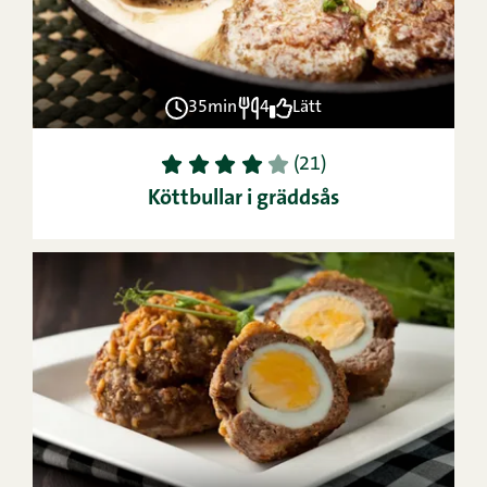
35min
4
Lätt
1
2
3
4
5
(21)
Köttbullar i gräddsås