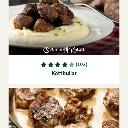
30min
4
Lätt
1
2
3
4
5
(102)
Köttbullar