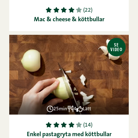
1
2
3
4
5
(22)
Mac & cheese & köttbullar
SE
VIDEO
25min
4
Lätt
1
2
3
4
5
(14)
Enkel pastagryta med köttbullar