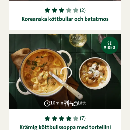
1
2
3
4
5
(2)
Koreanska köttbullar och batatmos
SE
VIDEO
10min
4
Lätt
1
2
3
4
5
(7)
Krämig köttbullssoppa med tortellini