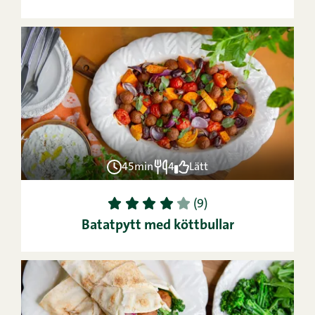
45min
4
Lätt
1
2
3
4
5
(9)
Batatpytt med köttbullar