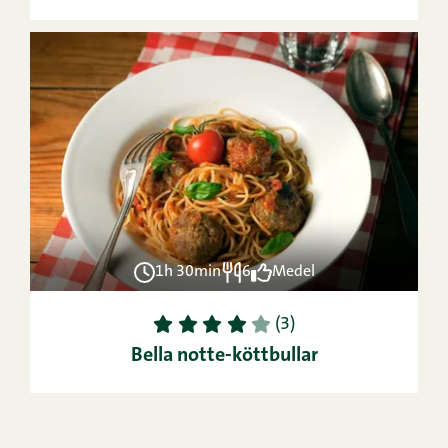
1h 30min
6
Medel
1
2
3
4
5
(3)
Bella notte-köttbullar
SE