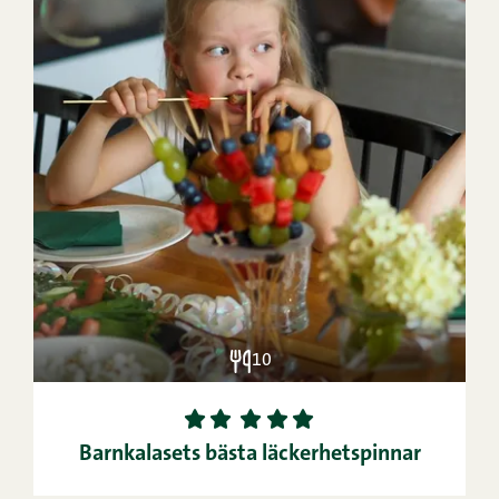
10
1
2
3
4
5
Barnkalasets bästa läckerhetspinnar