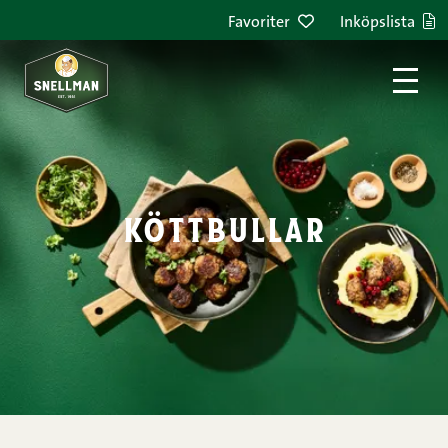
Hoppa till innehållet
Favoriter
Inköpslista
köttbullar