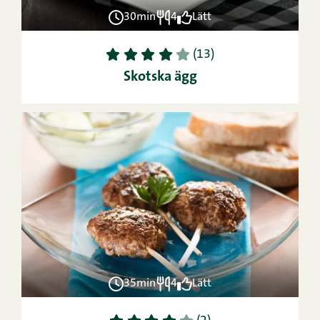
30min
4
Lätt
1
2
3
4
5
(13)
Skotska ägg
35min
4
Lätt