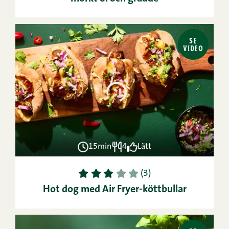
SE
VIDEO
15min
4
Lätt
1
2
3
4
5
(3)
Hot dog med Air Fryer-köttbullar