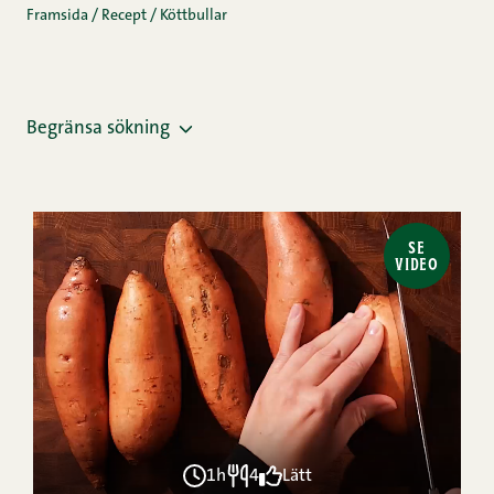
Framsida
/
Recept
/
Köttbullar
Begränsa sökning
SE
VIDEO
1h
4
Lätt