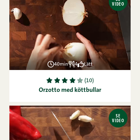
VIDEO
40min
4
Lätt
1
2
3
4
5
(10)
Orzotto med köttbullar
SE
VIDEO