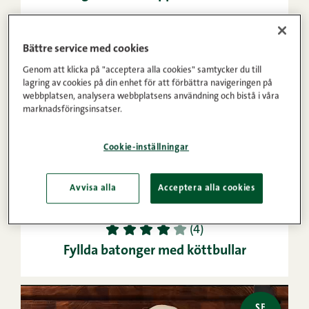
Bättre service med cookies
SE
VIDEO
Genom att klicka på "acceptera alla cookies" samtycker du till
lagring av cookies på din enhet för att förbättra navigeringen på
webbplatsen, analysera webbplatsens användning och bistå i våra
marknadsföringsinsatser.
Cookie-inställningar
Avvisa alla
Acceptera alla cookies
25min
4
Lätt
1
2
3
4
5
(4)
Fyllda batonger med köttbullar
SE