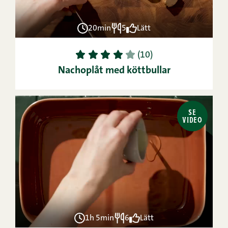
20min
5
Lätt
1
2
3
4
5
(10)
Nachoplåt med köttbullar
SE
VIDEO
1h 5min
6
Lätt