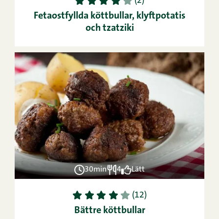
1
2
3
4
5
(2)
Fetaostfyllda köttbullar, klyftpotatis
och tzatziki
30min
4
Lätt
1
2
3
4
5
(12)
Bättre köttbullar