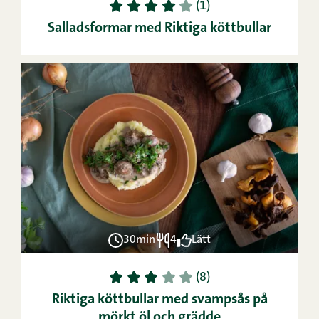
1
2
3
4
5
(1)
Salladsformar med Riktiga köttbullar
30min
4
Lätt
1
2
3
4
5
(8)
Riktiga köttbullar med svampsås på
mörkt öl och grädde