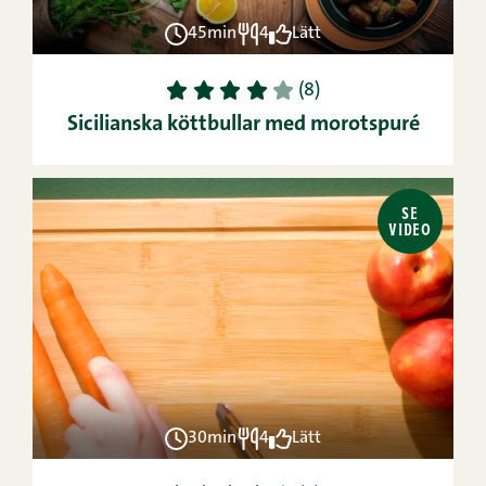
45min
4
Lätt
1
2
3
4
5
(8)
Sicilianska köttbullar med morotspuré
SE
VIDEO
30min
4
Lätt