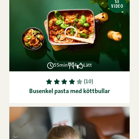
SE
VIDEO
55min
4
Lätt
1
2
3
4
5
(10)
Busenkel pasta med köttbullar