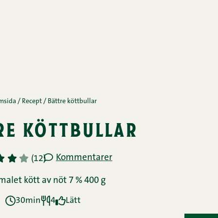
msida
/
Recept
/
Bättre köttbullar
re köttbullar
Kommentarer
3
4
5
(12)
malet kött av nöt 7 % 400 g
30min
4
Lätt