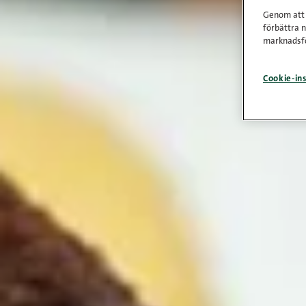
Genom att k
förbättra 
marknadsfö
Cookie-ins