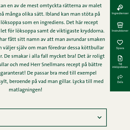
ekan en av de mest omtyckta rätterna av malet
Ingredienser
 på många olika sätt. Ibland kan man stöta på
löksoppa som en ingrediens. Det här recept
ället för löksoppa samt de viktigaste kryddorna.
Instruktioner
 har fått sitt namn av att man avrundar smaken
n väljer själv om man föredrar dessa köttbullar
Spara
. De smakar i alla fall mycket bra! Det är roligt
Till
bullar och med Herr Snellmans recept på bättre
inköpslistan
 garanterat! De passar bra med till exempel
lt, beroende på vad man gillar. Lycka till med
Dela
matlagningen!