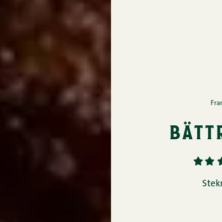
Fra
bätt
1
2
Stek