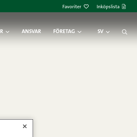
Favoriter
Inköpslista
R
ANSVAR
FÖRETAG
SV