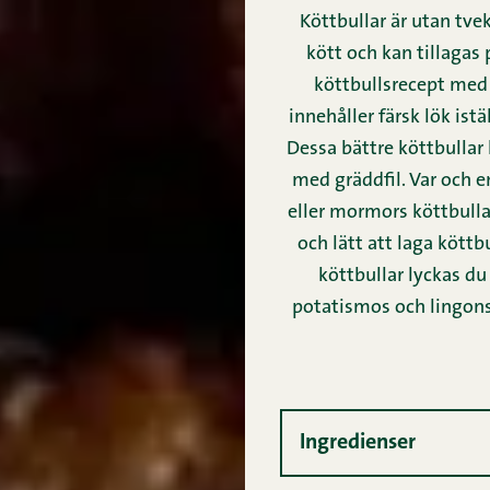
Köttbullar är utan tv
kött och kan tillagas
köttbullsrecept med 
innehåller färsk lök ist
Dessa bättre köttbullar
med gräddfil. Var och e
eller mormors köttbullar
och lätt att laga kött
köttbullar lyckas du
potatismos och lingonsy
Ingredienser