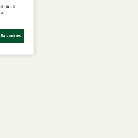
et för att
ra
lla cookies