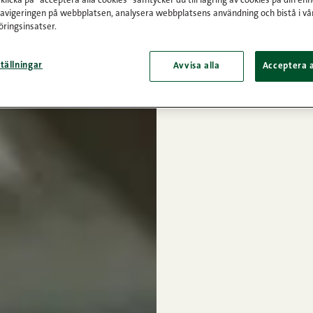
licka på "acceptera alla cookies" samtycker du till lagring av cookies på din enh
navigeringen på webbplatsen, analysera webbplatsens användning och bistå i vå
ringsinsatser.
tällningar
Avvisa alla
Acceptera a