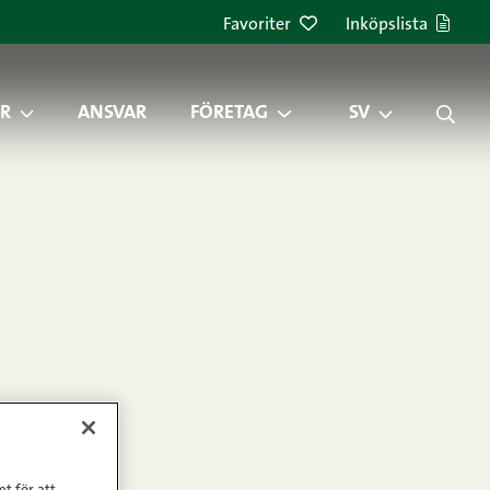
Favoriter
Inköpslista
R
ANSVAR
FÖRETAG
SV