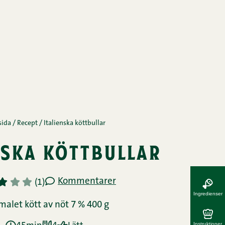
sida
/
Recept
/
Italienska köttbullar
nska köttbullar
Kommentarer
3
4
5
(1)
Ingredienser
malet kött av nöt 7 % 400 g
Instruktioner