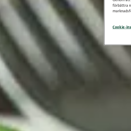
Genom att k
förbättra 
marknadsfö
Cookie-ins