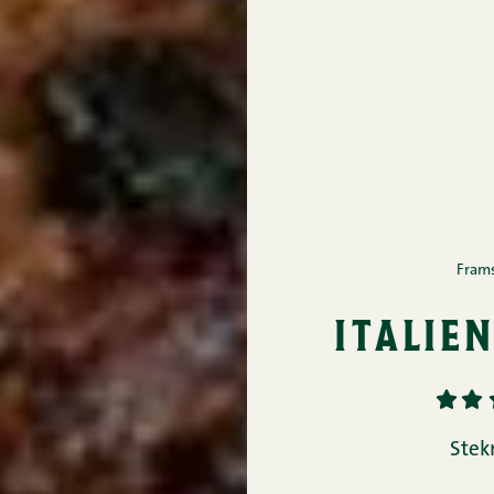
Fram
italie
1
2
Stek