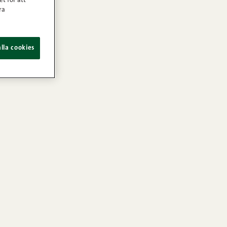
et för att
ra
lla cookies