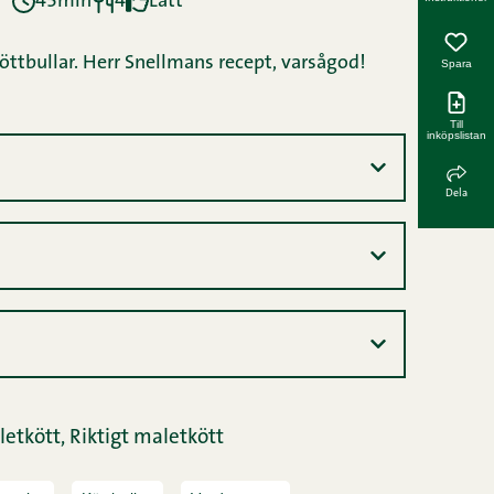
45min
4
Lätt
 köttbullar. Herr Snellmans recept, varsågod!
Spara
Till
inköpslistan
Dela
etkött,
Riktigt maletkött