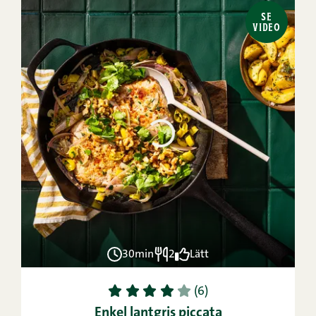
SE
VIDEO
30min
2
Lätt
1
2
3
4
5
(6)
Enkel lantgris piccata