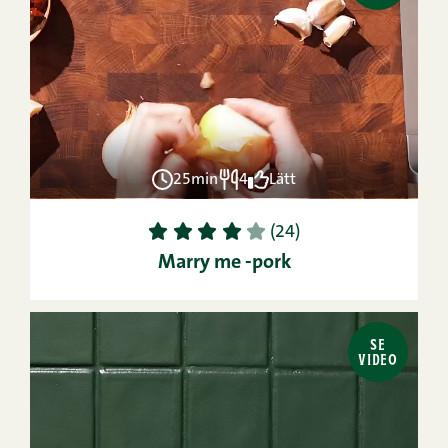
25min
4
Lätt
1
2
3
4
5
(24)
Marry me -pork
SE
VIDEO