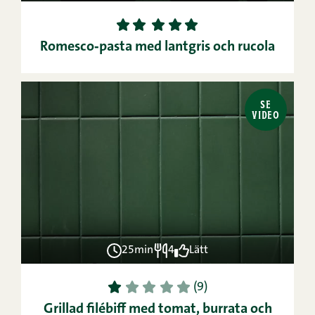
1
2
3
4
5
Romesco‑pasta med lantgris och rucola
SE
VIDEO
25min
4
Lätt
1
2
3
4
5
(9)
Grillad filébiff med tomat, burrata och