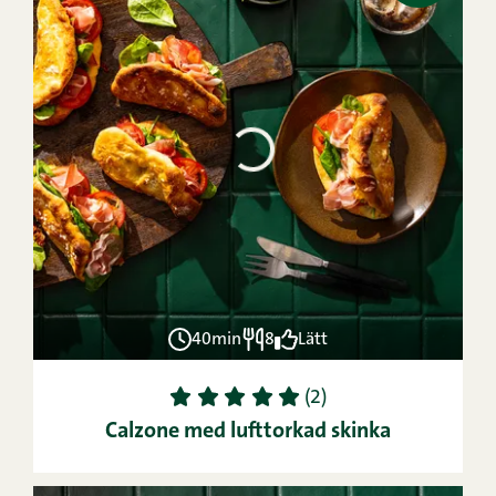
40min
8
Lätt
1
2
3
4
5
(2)
Calzone med lufttorkad skinka