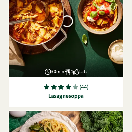
30min
4
Lätt
1
2
3
4
5
(44)
Lasagnesoppa