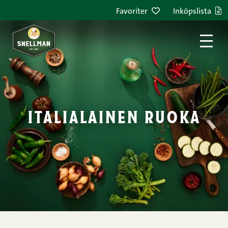
Hoppa till innehållet
Favoriter
Inköpslista
italialainen ruoka