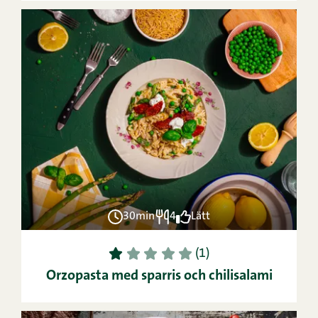
30min
4
Lätt
1
2
3
4
5
(1)
Orzopasta med sparris och chilisalami