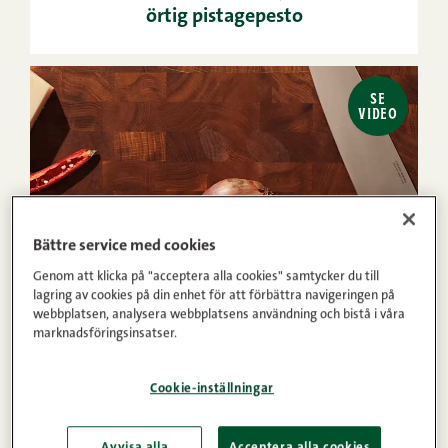
örtig pistagepesto
SE
VIDEO
Bättre service med cookies
Genom att klicka på "acceptera alla cookies" samtycker du till
lagring av cookies på din enhet för att förbättra navigeringen på
40min
4
Medel
webbplatsen, analysera webbplatsens användning och bistå i våra
marknadsföringsinsatser.
1
2
3
4
5
(1)
Blodgrape­risotto med kryddiga filébitar
Cookie-inställningar
Avvisa alla
Acceptera alla cookies