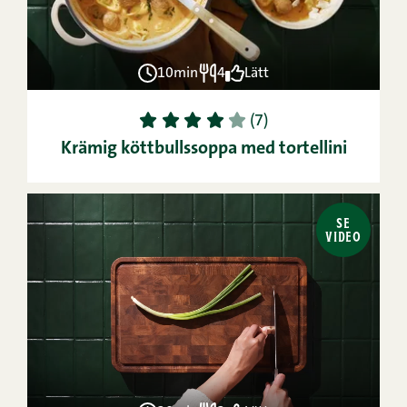
10min
4
Lätt
1
2
3
4
5
(7)
Krämig köttbullssoppa med tortellini
SE
VIDEO