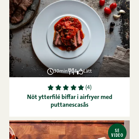
30min
4
Lätt
1
2
3
4
5
(4)
Nöt ytterfilé biffar i airfryer med
puttanescasås
SE
VIDEO