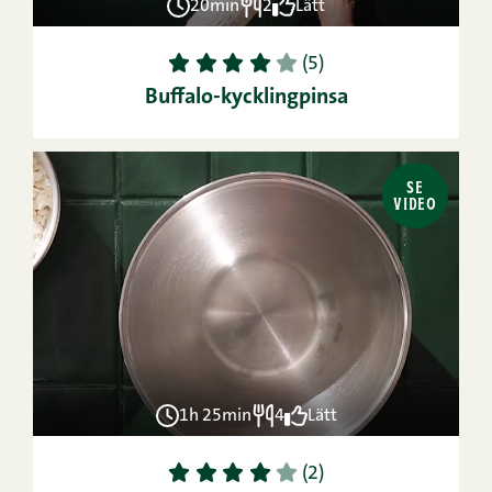
20min
2
Lätt
1
2
3
4
5
(5)
Buffalo-kycklingpinsa
SE
VIDEO
1h 25min
4
Lätt
1
2
3
4
5
(2)