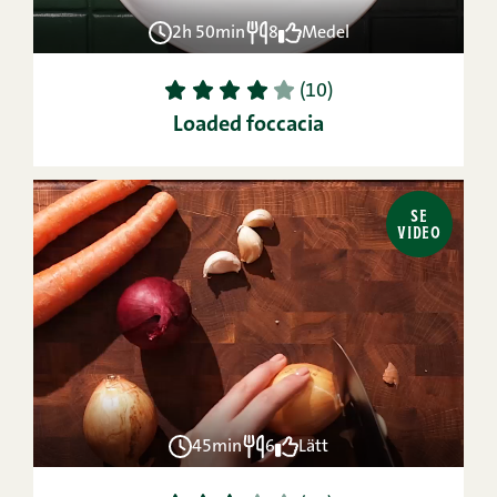
2h 50min
8
Medel
1
2
3
4
5
(10)
Loaded foccacia
SE
VIDEO
45min
6
Lätt