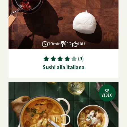
10min
12
Lätt
1
2
3
4
5
(9)
Sushi alla Italiana
SE
VIDEO