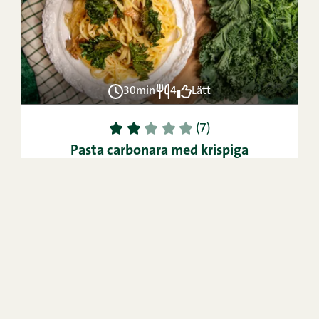
30min
4
Lätt
1
2
3
4
5
(7)
Pasta carbonara med krispiga
grönkålschips
SE
VIDEO