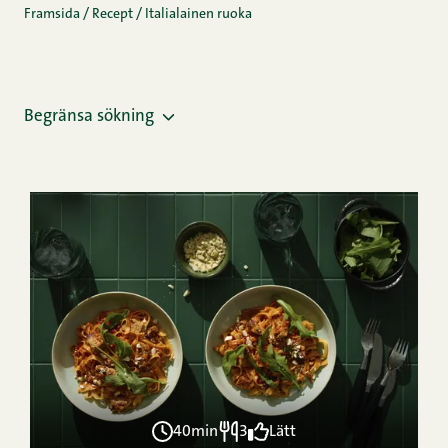
Framsida
/
Recept
/
Italialainen ruoka
Begränsa sökning
40min
3
Lätt