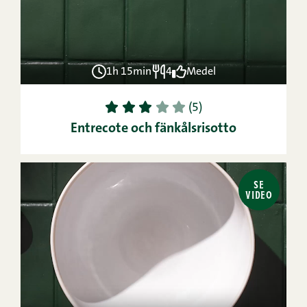
1h 15min
4
Medel
1
2
3
4
5
(5)
Entrecote och fänkålsrisotto
SE
VIDEO