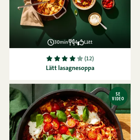
30min
4
Lätt
1
2
3
4
5
(12)
Lätt lasagnesoppa
SE
VIDEO