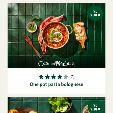
SE
VIDEO
25min
4
Lätt
1
2
3
4
5
(7)
One pot pasta bolognese
SE
VIDEO