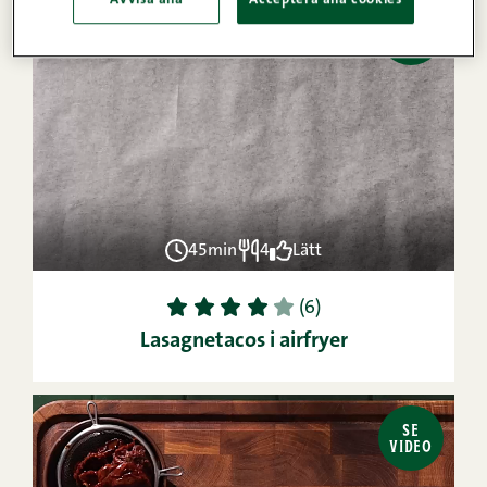
SE
VIDEO
45min
4
Lätt
1
2
3
4
5
(6)
Lasagnetacos i airfryer
SE
VIDEO