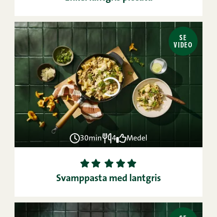
SE
VIDEO
30min
4
Medel
1
2
3
4
5
Svamppasta med lantgris