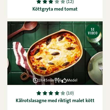
1
2
3
4
5
(12)
Köttgryta med tomat
SE
VIDEO
1h 45min
6
Medel
1
2
3
4
5
(10)
Kålrotslasagne med riktigt malet kött