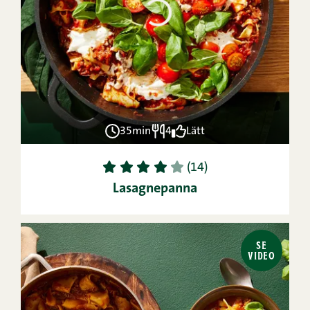
35min
4
Lätt
1
2
3
4
5
(14)
Lasagnepanna
SE
VIDEO