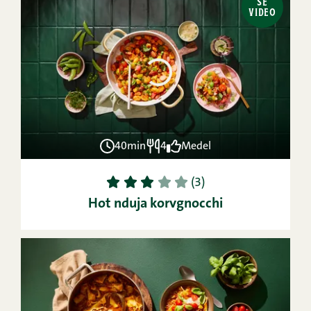
SE
VIDEO
40min
4
Medel
1
2
3
4
5
(3)
Hot nduja korvgnocchi