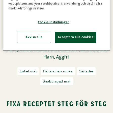
En matig sallad belönar dig på flera plan! Den är
webbplatsen, analysera webbplatsens användning och bistå i våra
färgglad, näringsrik och enkel att tillreda bland alla
marknadsföringsinsatser.
andra vardagsbestyr. Den här italienskinspirerade
Cookie-inställningar
Capresesalladen kröner du med Snellmans rostade
kycklingflarn av högsta kvalitet. Molto bene!
Avvisa alla
Acceptera alla cookies
Flarn, kebab och strimlor,
Glutenfri,
LCHF,
Rostad
flarn,
Äggfri
Enkel mat
Italialainen ruoka
Sallader
Snabblagad mat
fixa receptet steg för steg