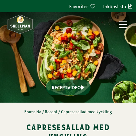
Hoppa till innehållet
Favoriter
Inköpslista
RECEPTVIDEO
Framsida
/
Recept
/
Capresesallad med kyckling
capresesallad med