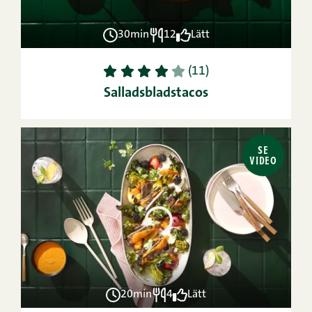
30min
12
Lätt
1
2
3
4
5
(11)
Salladsbladstacos
SE
VIDEO
20min
4
Lätt