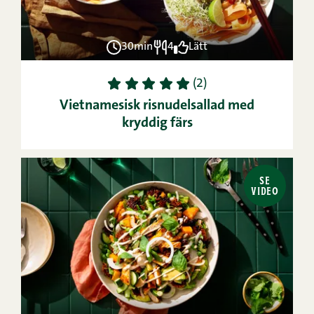
30min
4
Lätt
1
2
3
4
5
(2)
Vietnamesisk risnudelsallad med
kryddig färs
SE
VIDEO