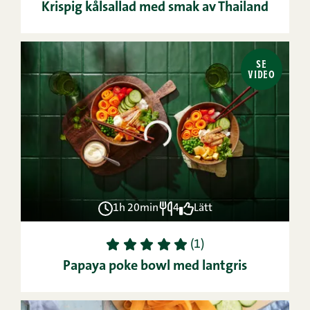
Krispig kålsallad med smak av Thailand
SE
VIDEO
1h 20min
4
Lätt
1
2
3
4
5
(1)
Papaya poke bowl med lantgris