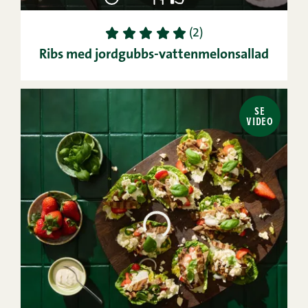
1
2
3
4
5
(2)
Ribs med jordgubbs-vattenmelonsallad
SE
VIDEO