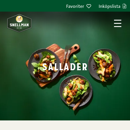
Hoppa till innehållet
Favoriter
Inköpslista
sallader