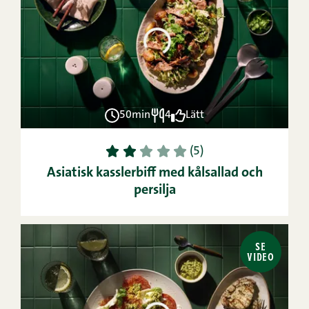
50min
4
Lätt
1
2
3
4
5
(5)
Asiatisk kasslerbiff med kålsallad och
persilja
SE
VIDEO