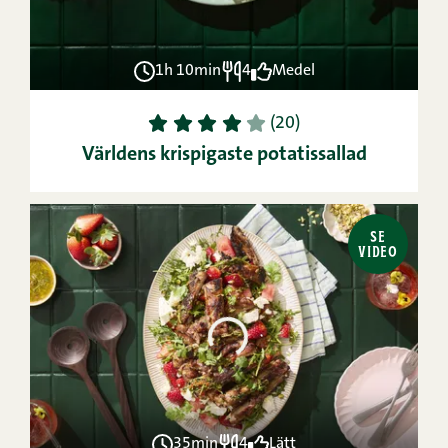
1h 10min
4
Medel
1
2
3
4
5
(20)
Världens krispigaste potatissallad
SE
VIDEO
35min
4
Lätt