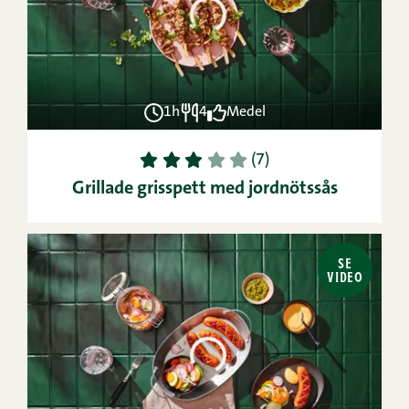
1h
4
Medel
1
2
3
4
5
(7)
Grillade grisspett med jordnötssås
SE
VIDEO