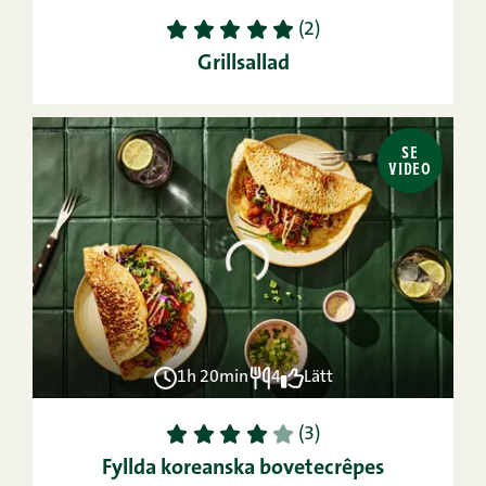
1
2
3
4
5
(2)
Grillsallad
SE
VIDEO
1h 20min
4
Lätt
1
2
3
4
5
(3)
Fyllda koreanska bovetecrêpes