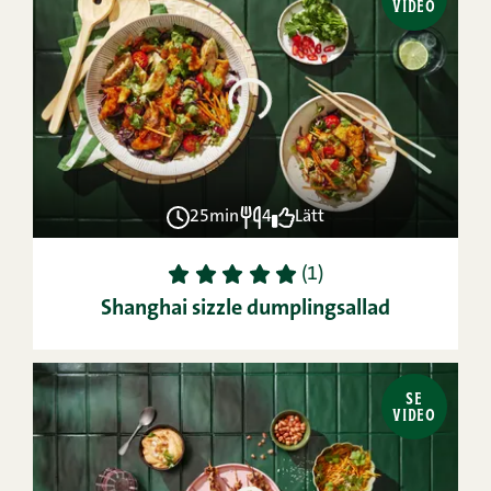
VIDEO
25min
4
Lätt
1
2
3
4
5
(1)
Shanghai sizzle dumplingsallad
SE
VIDEO