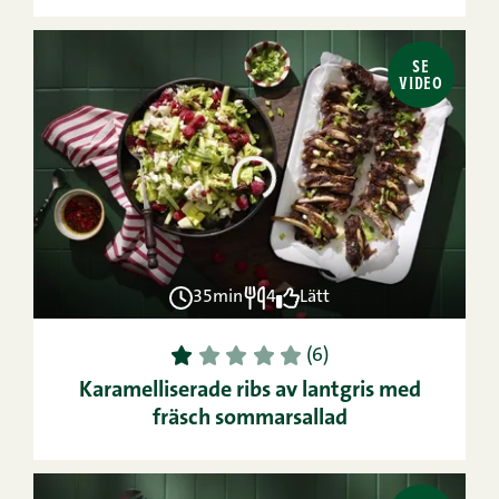
SE
VIDEO
35min
4
Lätt
1
2
3
4
5
(6)
Karamelliserade ribs av lantgris med
fräsch sommarsallad