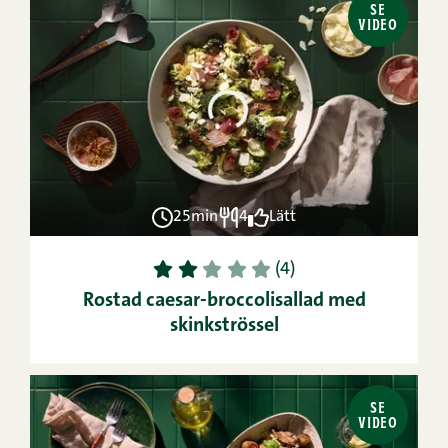
SE
VIDEO
25min
4
Lätt
1
2
3
4
5
(4)
Rostad caesar-broccolisallad med
skinkströssel
SE
VIDEO