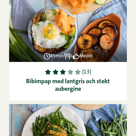
45min
6
Medel
1
2
3
4
5
(13)
Bibimpap med lantgris och stekt
aubergine