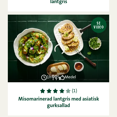
lantgris
SE
VIDEO
1h
5
Medel
1
2
3
4
5
(1)
Misomarinerad lantgris med asiatisk
gurksallad