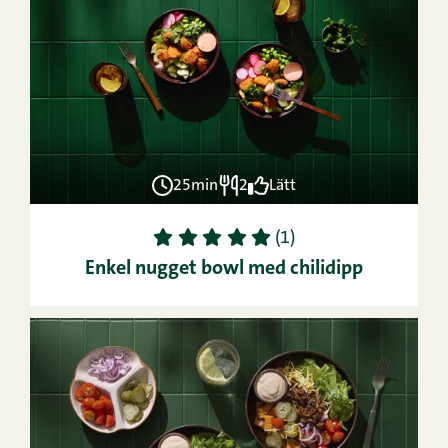
25min
2
Lätt
1
2
3
4
5
(1)
Enkel nugget bowl med chilidipp