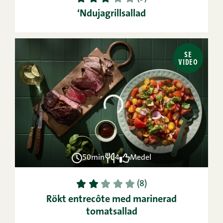
‘Ndujagrillsallad
SE
VIDEO
50min
4
Medel
1
2
3
4
5
(8)
Rökt entrecôte med marinerad
tomatsallad