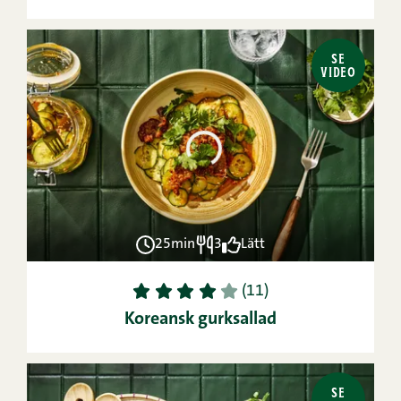
SE
VIDEO
25min
3
Lätt
1
2
3
4
5
(11)
Koreansk gurksallad
SE