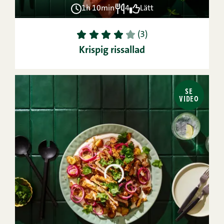
1h 10min
4
Lätt
1
2
3
4
5
(3)
Krispig rissallad
SE
VIDEO