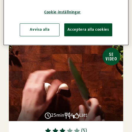
Cookie-inställningar
1
2
3
4
5
(1)
Fräsch Korean BBQ Bowl för
träningsdagar
Avvisa alla
Acceptera alla cookies
SE
VIDEO
25min
4
Lätt
1
2
3
4
5
(5)