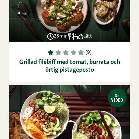
25min
4
Lätt
1
2
3
4
5
(9)
Grillad filébiff med tomat, burrata och
örtig pistagepesto
SE
VIDEO