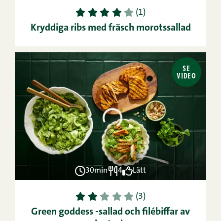
1
2
3
4
5
(1)
Kryddiga ribs med fräsch morotssallad
SE
VIDEO
30min
4
Lätt
1
2
3
4
5
(3)
Green goddess -sallad och filébiffar av