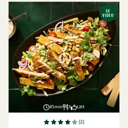
SE
VIDEO
45min
3
Lätt
1
2
3
4
5
(2)