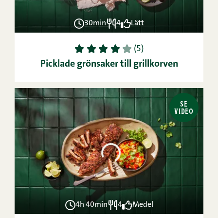
30min
4
Lätt
1
2
3
4
5
(5)
Picklade grönsaker till grillkorven
SE
VIDEO
4h 40min
4
Medel