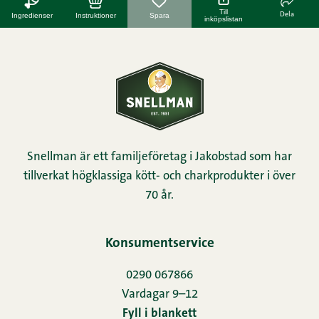
Till
Dela
Ingredienser
Instruktioner
Spara
inköpslistan
Snellman är ett familjeföretag i Jakobstad som har
tillverkat högklassiga kött- och charkprodukter i över
70 år.
Konsumentservice
0290 067866
Vardagar 9–12
Fyll i blankett