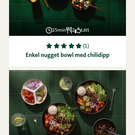
25min
2
Lätt
1
2
3
4
5
(1)
Enkel nugget bowl med chilidipp