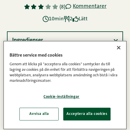
Kommentarer
1
2
3
4
5
(8)
10min
2
Lätt
Ingredienser
Bättre service med cookies
Instruktioner
Genom att klicka på "acceptera alla cookies" samtycker du till
lagring av cookies på din enhet för att förbättra navigeringen på
webbplatsen, analysera webbplatsens användning och bistå i våra
marknadsföringsinsatser.
Näringsinnehåll
Cookie-inställningar
Ett basrecept för grekisk sallad, varsågod.
Avvisa alla
Acceptera alla cookies
Experimentera och var kreativ, uppmanar Herr
Snellman.