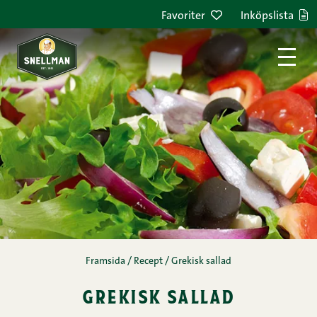
Hoppa till innehållet
Favoriter
Inköpslista
Framsida
/
Recept
/
Grekisk sallad
grekisk sallad