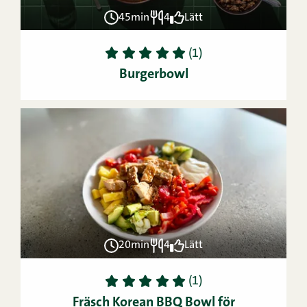
45min
4
Lätt
1
2
3
4
5
(1)
Burgerbowl
20min
4
Lätt
1
2
3
4
5
(1)
Fräsch Korean BBQ Bowl för