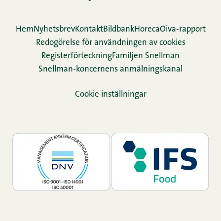
Hem
Nyhetsbrev
Kontakt
Bildbank
Horeca
Oiva-rapport
Redogörelse för användningen av cookies
Re­gis­ter­för­teck­ning
Familjen Snellman
Snellman-koncernens anmälningskanal
Cookie inställningar