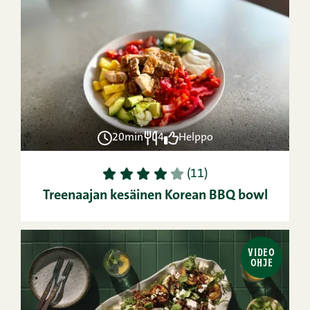
20min
4
Helppo
1
2
3
4
5
(11)
Treenaajan kesäinen Korean BBQ bowl
VIDEO
OHJE