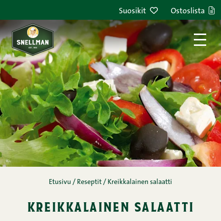
Siirry sisältöön
Suosikit
Ostoslista
Etusivu
/
Reseptit
/
Kreikkalainen salaatti
kreikkalainen salaatti