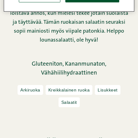
meetvurstisuikaleita? Kreikkalainen salaatti on
loistava annos, kun mielesi tekee jotain suolaista
ja täyttävää. Tämän ruokaisan salaatin seuraksi
sopii mainiosti myös viipale patonkia. Helppo
lounassalaatti, ole hyvä!
Gluteeniton,
Kananmunaton,
Vähähiilihydraattinen
Arkiruoka
Kreikkalainen ruoka
Lisukkeet
Salaatit