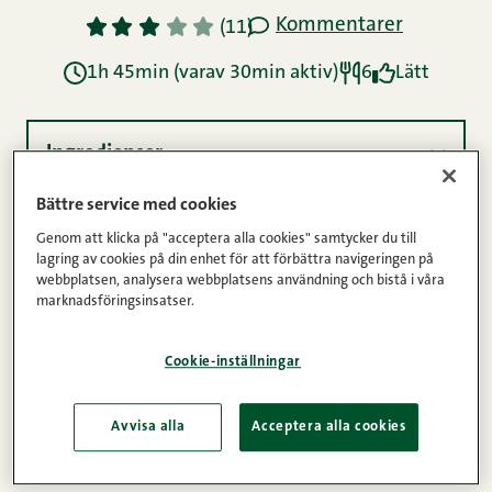
Kommentarer
1
2
3
4
5
(11)
1h 45min (varav 30min aktiv)
6
Lätt
Ingredienser
Bättre service med cookies
Instruktioner
Genom att klicka på "acceptera alla cookies" samtycker du till
lagring av cookies på din enhet för att förbättra navigeringen på
webbplatsen, analysera webbplatsens användning och bistå i våra
marknadsföringsinsatser.
Näringsinnehåll
Cookie-inställningar
Som tilltugg till grillat kött och korv. Speciellt om
Avvisa alla
Acceptera alla cookies
du har All Natural Bratwurst på grillen!