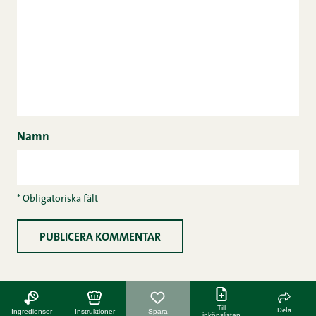
Namn
* Obligatoriska fält
Till
Dela
Ingredienser
Instruktioner
Spara
inköpslistan