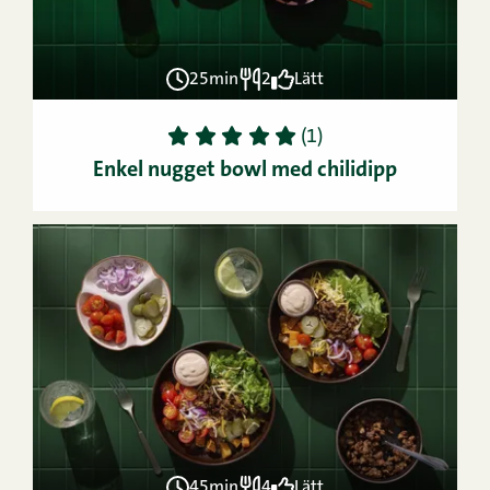
25min
2
Lätt
1
2
3
4
5
(1)
Enkel nugget bowl med chilidipp
45min
4
Lätt