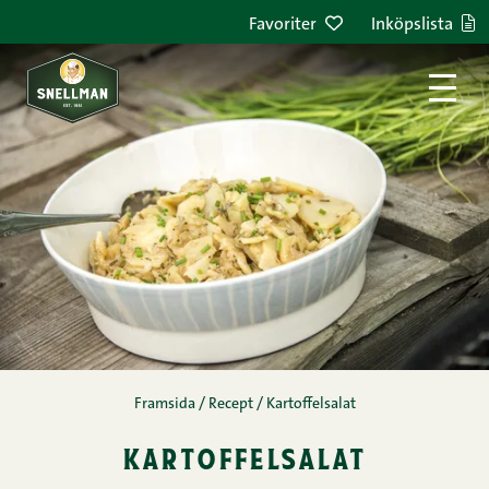
Hoppa till innehållet
Favoriter
Inköpslista
Framsida
/
Recept
/
Kartoffelsalat
kartoffelsalat