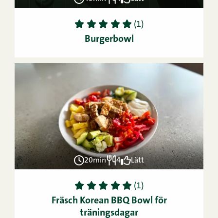
1
2
3
4
5
(1)
Burgerbowl
20min
4
Lätt
1
2
3
4
5
(1)
Fräsch Korean BBQ Bowl för
träningsdagar