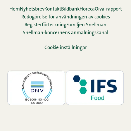
Hem
Nyhetsbrev
Kontakt
Bildbank
Horeca
Oiva-rapport
Redogörelse för användningen av cookies
Re­gis­ter­för­teck­ning
Familjen Snellman
Snellman-koncernens anmälningskanal
Cookie inställningar
TikTok
Facebook
Instagram
LinkedIn
YouTube