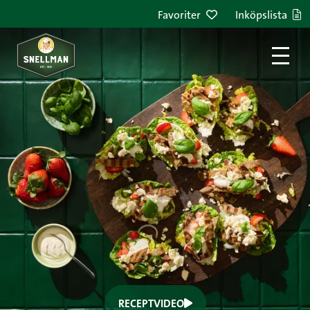
Hoppa till innehållet
Favoriter
Inköpslista
RECEPTVIDEO