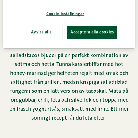
Näringsinnehåll
Cookie-inställningar
Avvisa alla
Acceptera alla cookies
Salladsbladstacos med hot honey-kasslerbiff – en
fräsch och lätt sommardelikatess. Dessa enkla
salladstacos bjuder på en perfekt kombination av
sötma och hetta. Tunna kasslerbiffar med hot
honey-marinad ger helheten rejält med smak och
saftighet från grillen, medan krispiga salladsblad
fungerar som en lätt version av tacoskal. Mata på
jordgubbar, chili, feta och silverlök och toppa med
en fräsch yoghurtsås, smaksatt med lime. Ett mer
somrigt recept får du leta efter!