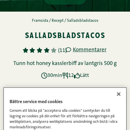
Framsida
/
Recept
/
Salladsbladstacos
salladsbladstacos
Kommentarer
1
2
3
4
5
(11)
Tunn hot honey kasslerbiff av lantgris 500 g
30min
12
Lätt
Ingredienser
Bättre service med cookies
Genom att klicka på "acceptera alla cookies" samtycker du till
lagring av cookies på din enhet för att förbättra navigeringen på
Instruktioner
webbplatsen, analysera webbplatsens användning och bistå i våra
marknadsföringsinsatser.