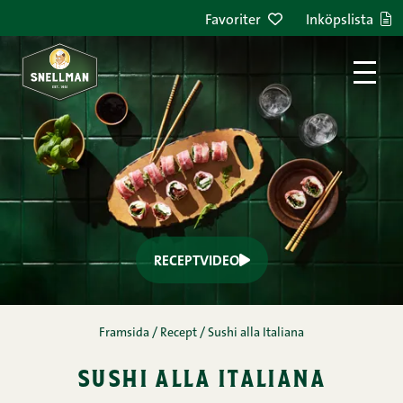
Hoppa till innehållet
Favoriter
Inköpslista
RECEPTVIDEO
Framsida
/
Recept
/
Sushi alla Italiana
sushi alla italiana