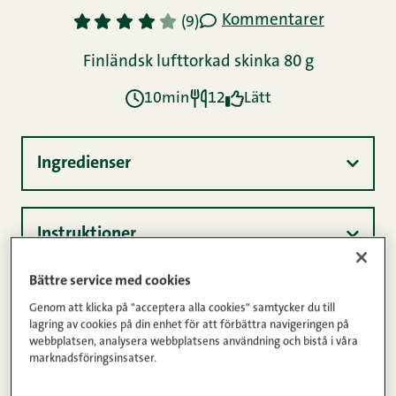
Kommentarer
1
2
3
4
5
(9)
Finländsk lufttorkad skinka 80 g
10min
12
Lätt
Ingredienser
Instruktioner
Bättre service med cookies
Näringsinnehåll
Genom att klicka på "acceptera alla cookies" samtycker du till
lagring av cookies på din enhet för att förbättra navigeringen på
webbplatsen, analysera webbplatsens användning och bistå i våra
marknadsföringsinsatser.
När du vill överraska dina gäster eller unna dig själv