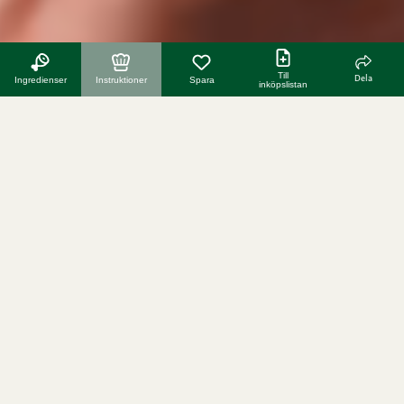
Till
Dela
Ingredienser
Instruktioner
Spara
inköpslistan