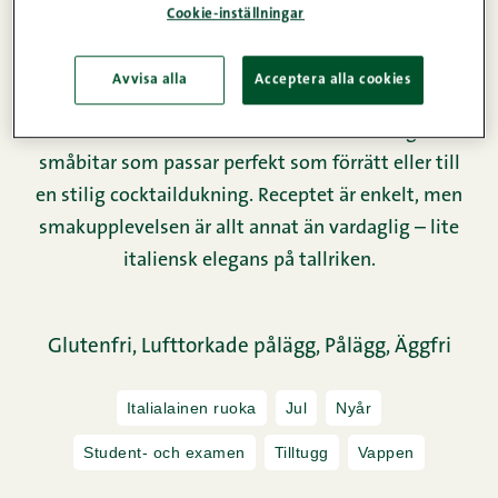
något nytt och spännande, prova den här italienska
Cookie-inställningar
versionen av sushi! I den här ljuvligt salta
munsbiten möts Medelhavets klassiker: lufttorkad
Avvisa alla
Acceptera alla cookies
skinka, soltorkad tomat, färsk mozzarella och
aromatisk basilika. Rullarna formas till eleganta
småbitar som passar perfekt som förrätt eller till
en stilig cocktaildukning. Receptet är enkelt, men
smakupplevelsen är allt annat än vardaglig – lite
italiensk elegans på tallriken.
Glutenfri,
Lufttorkade pålägg,
Pålägg,
Äggfri
Italialainen ruoka
Jul
Nyår
Student- och examen
Tilltugg
Vappen