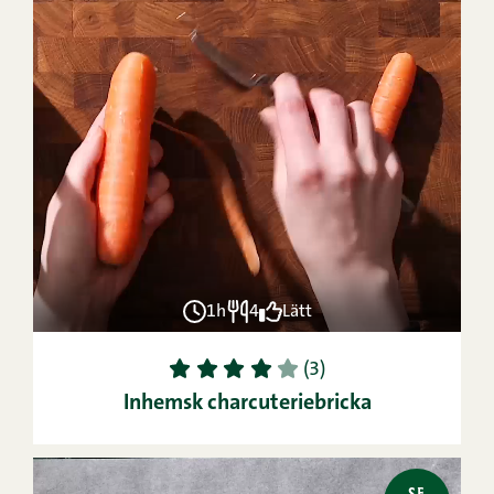
1h
4
Lätt
1
2
3
4
5
(3)
Inhemsk charcuteriebricka
SE