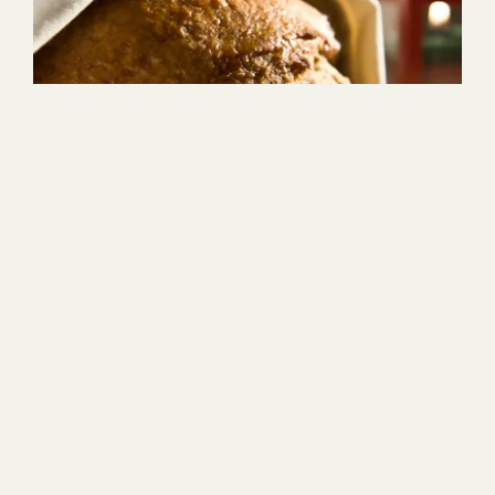
1h
8
Lätt
1
2
3
4
5
(27)
Surmjölkslimpa