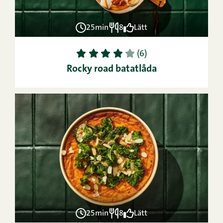
25min
8
Lätt
1
2
3
4
5
(6)
Rocky road batatlåda
25min
8
Lätt