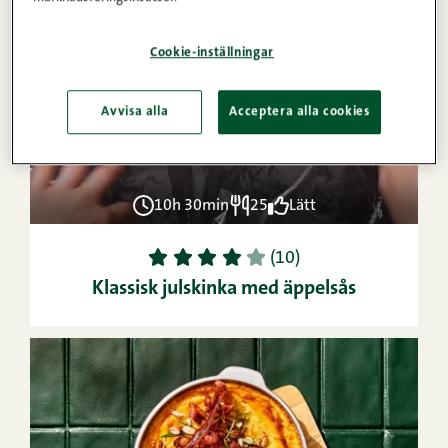
VIDEO
Cookie-inställningar
Avvisa alla
Acceptera alla cookies
10h 30min
25
Lätt
1
2
3
4
5
(10)
Klassisk julskinka med äppelsås