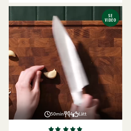
SE
VIDEO
50min
4
Lätt
1
2
3
4
5