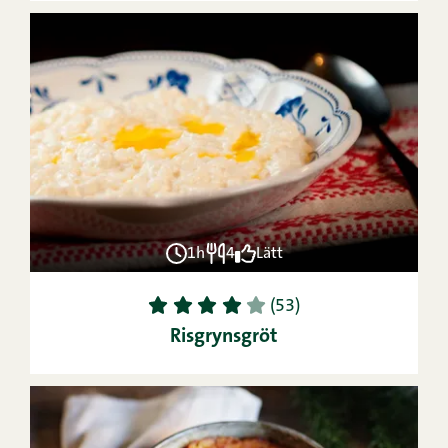
1h
4
Lätt
1
2
3
4
5
(53)
Risgrynsgröt