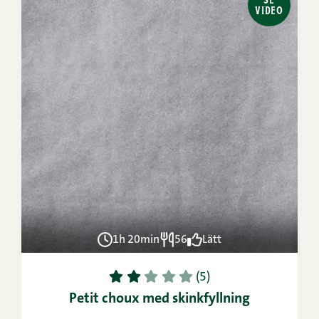
VIDEO
1h 20min
56
Lätt
1
2
3
4
5
(5)
Petit choux med skinkfyllning