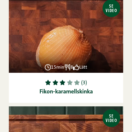
SE
VIDEO
15min
8
Lätt
1
2
3
4
5
(3)
Fikon-karamellskinka
SE
VIDEO