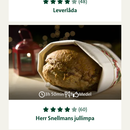
1
2
3
4
5
(48)
Leverlåda
3h 50min
8
Medel
1
2
3
4
5
(60)
Herr Snellmans jullimpa