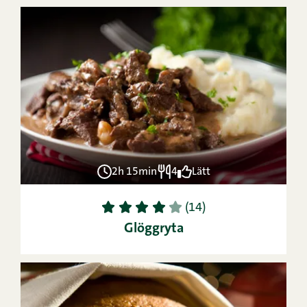
2h 15min
4
Lätt
1
2
3
4
5
(14)
Glöggryta