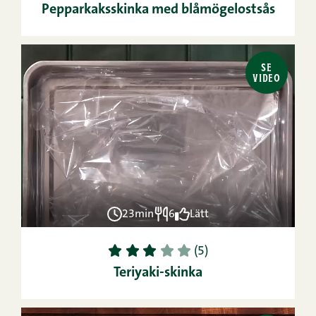
Pepparkaksskinka med blåmögelostsås
SE
VIDEO
23min
6
Lätt
1
2
3
4
5
(5)
Teriyaki-skinka