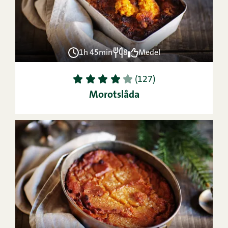
1h 45min
8
Medel
1
2
3
4
5
(127)
Morotslåda