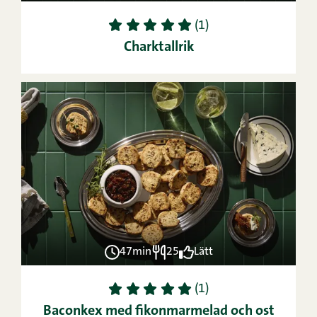
1
2
3
4
5
(1)
Charktallrik
47min
25
Lätt
1
2
3
4
5
(1)
Baconkex med fikonmarmelad och ost