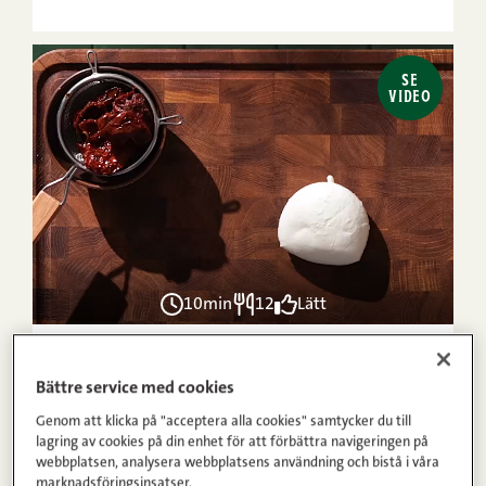
SE
VIDEO
10min
12
Lätt
1
2
3
4
5
(9)
Bättre service med cookies
Sushi alla Italiana
Genom att klicka på "acceptera alla cookies" samtycker du till
lagring av cookies på din enhet för att förbättra navigeringen på
webbplatsen, analysera webbplatsens användning och bistå i våra
SE
marknadsföringsinsatser.