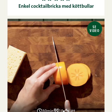
Enkel cocktailbricka med köttbullar
SE
VIDEO
30min
10
Lätt