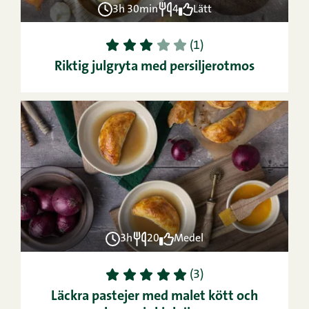
3h 30min
4
Lätt
1
2
3
4
5
(1)
Riktig julgryta med persiljerotmos
3h
20
Medel
1
2
3
4
5
(3)
Läckra pastejer med malet kött och