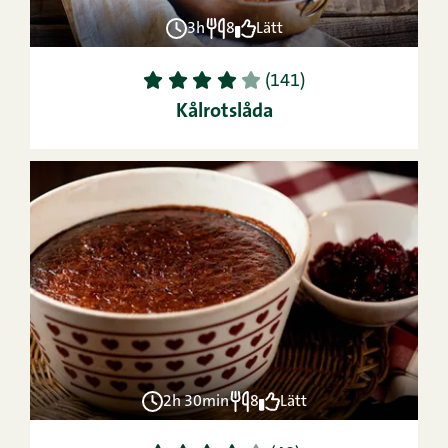
3h
8
Lätt
1
2
3
4
5
(141)
Kålrotslåda
2h 30min
8
Lätt