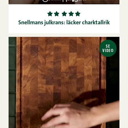
1
2
3
4
5
Snellmans julkrans: läcker charktallrik
SE
VIDEO