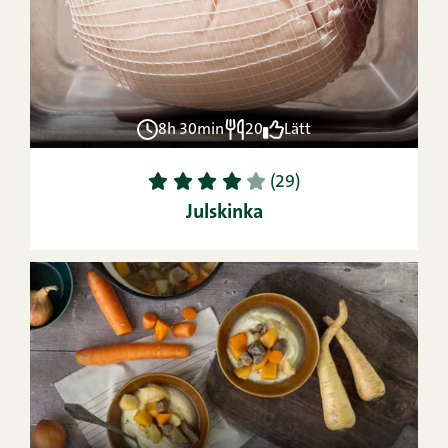
8h 30min
20
Lätt
1
2
3
4
5
(29)
Julskinka