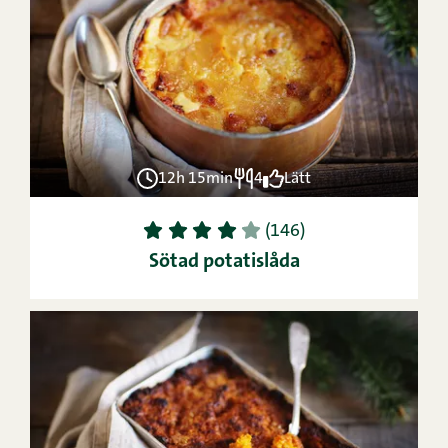
12h 15min
4
Lätt
1
2
3
4
5
(146)
Sötad potatislåda