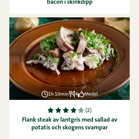
bacon i skinkdipp
1h 10min
4
Medel
1
2
3
4
5
(2)
Flank steak av lantgris med sallad av
potatis och skogens svampar