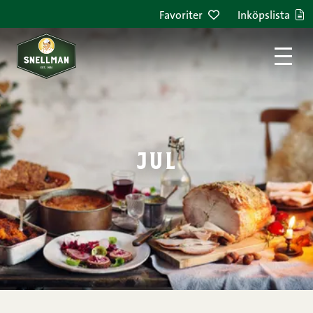
Hoppa till innehållet
Favoriter
Inköpslista
jul