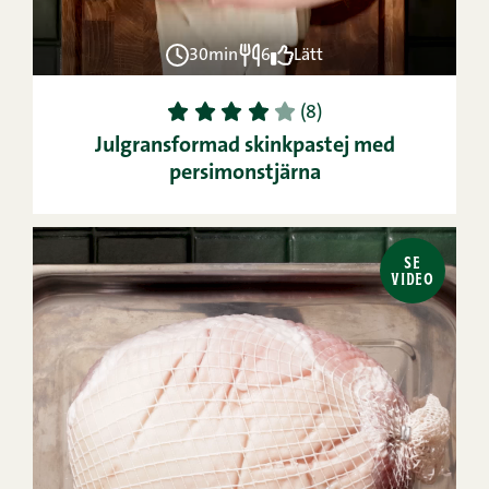
30min
6
Lätt
1
2
3
4
5
(8)
Julgransformad skinkpastej med
persimonstjärna
SE
VIDEO