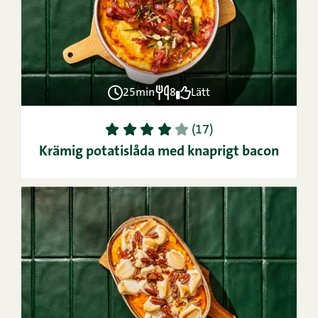
25min
8
Lätt
1
2
3
4
5
(17)
Krämig potatislåda med knaprigt bacon