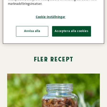
marknadsföringsinsatser.
Äggfri
Cookie-inställningar
Jul
Lisukkeet
Avvisa alla
Acceptera alla cookies
fler recept