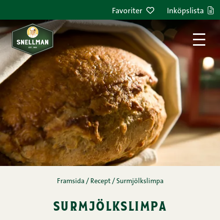
Hoppa till innehållet
Favoriter
Inköpslista
Framsida
/
Recept
/
Surmjölkslimpa
surmjölkslimpa