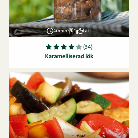
40min
1
Lätt
1
2
3
4
5
(34)
Karamelliserad lök