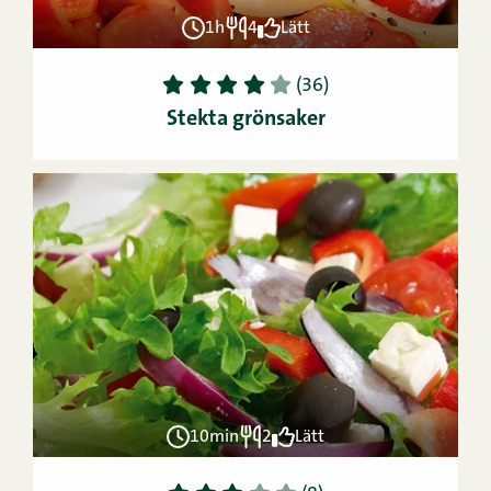
1h
4
Lätt
1
2
3
4
5
(36)
Stekta grönsaker
10min
2
Lätt