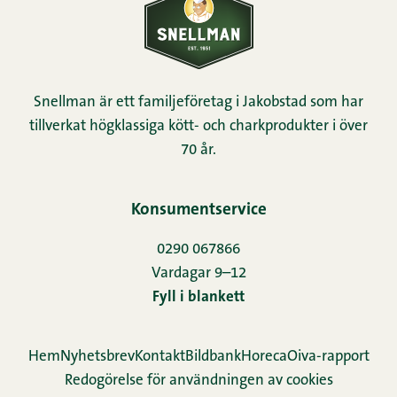
Snellman är ett familjeföretag i Jakobstad som har
tillverkat högklassiga kött- och charkprodukter i över
70 år.
Konsumentservice
0290 067866
Vardagar 9–12
Fyll i blankett
Hem
Nyhetsbrev
Kontakt
Bildbank
Horeca
Oiva-rapport
Redogörelse för användningen av cookies