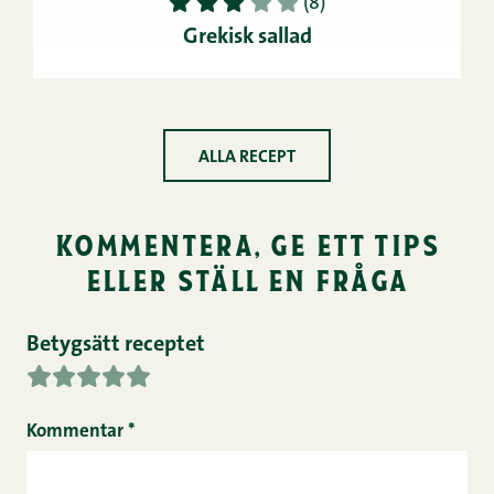
1
2
3
4
5
(8)
Grekisk sallad
ALLA RECEPT
kommentera, ge ett tips
eller ställ en fråga
Betygsätt receptet
Kommentar
*