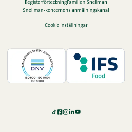
Re­gis­ter­för­teck­ning
Familjen Snellman
Snellman-koncernens anmälningskanal
Cookie inställningar
TikTok
Facebook
Instagram
LinkedIn
YouTube