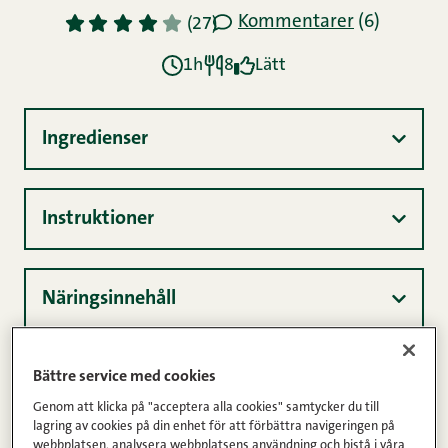
Kommentarer
(6)
1
2
3
4
5
(27)
1h
8
Lätt
Ingredienser
Instruktioner
Näringsinnehåll
Traditionell surmjölkslimpa är en fyllig
Bättre service med cookies
smakupplevelse – saftig, smakligt och lite söt i
Genom att klicka på "acceptera alla cookies" samtycker du till
lagring av cookies på din enhet för att förbättra navigeringen på
smaken.
webbplatsen, analysera webbplatsens användning och bistå i våra