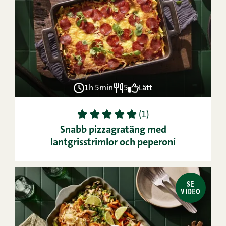
1h 5min
5
Lätt
1
2
3
4
5
(1)
Snabb pizzagratäng med
lantgrisstrimlor och peperoni
SE
VIDEO