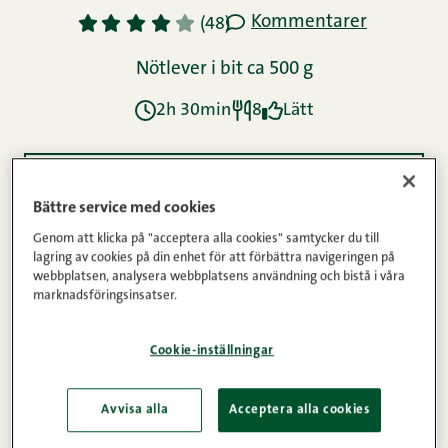
Kommentarer
1
2
3
4
5
(48)
Nötlever i bit ca 500 g
2h 30min
8
Lätt
Ingredienser
Bättre service med cookies
Genom att klicka på "acceptera alla cookies" samtycker du till
lagring av cookies på din enhet för att förbättra navigeringen på
Instruktioner
webbplatsen, analysera webbplatsens användning och bistå i våra
marknadsföringsinsatser.
Näringsinnehåll
Cookie-inställningar
Avvisa alla
Acceptera alla cookies
Med eller utan russin? Det är den stora frågan varje