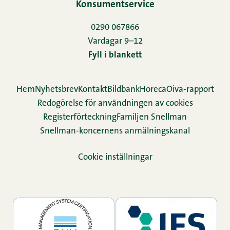
Konsumentservice
0290 067866
Vardagar 9–12
Fyll i blankett
Hem
Nyhetsbrev
Kontakt
Bildbank
Horeca
Oiva-rapport
Redogörelse för användningen av cookies
Re­gis­ter­för­teck­ning
Familjen Snellman
Snellman-koncernens anmälningskanal
Cookie inställningar