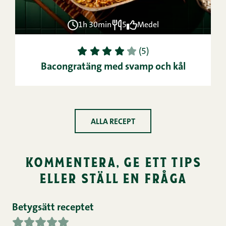
1h 30min
5
Medel
1
2
3
4
5
(5)
Bacongratäng med svamp och kål
ALLA RECEPT
kommentera, ge ett tips
eller ställ en fråga
Betygsätt receptet