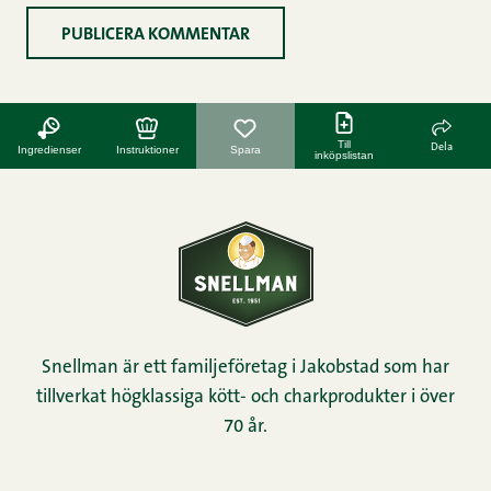
Till
Dela
Ingredienser
Instruktioner
Spara
inköpslistan
Snellman är ett familjeföretag i Jakobstad som har
tillverkat högklassiga kött- och charkprodukter i över
70 år.