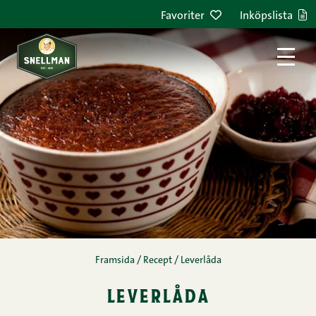
Hoppa till innehållet
Favoriter
Inköpslista
Framsida
/
Recept
/
Leverlåda
leverlåda