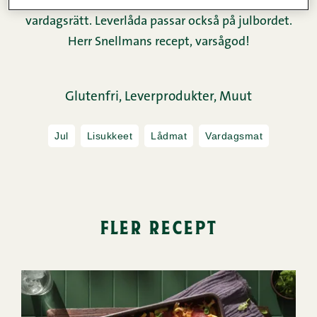
finländare ställer sig när det kommer till denna
vardagsrätt. Leverlåda passar också på julbordet.
Herr Snellmans recept, varsågod!
Glutenfri,
Leverprodukter,
Muut
Jul
Lisukkeet
Lådmat
Vardagsmat
fler recept