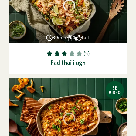
30min
4
Lätt
1
2
3
4
5
(5)
Pad thai i ugn
SE
VIDEO