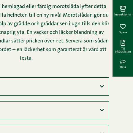
hemlagad eller färdig morotslåda lyfter detta
Instruktioner
ella helheten till en ny nivå! Morotslådan gör du
p av grädde och gräddar sen i ugn tills den blir
knaprig yta. En vacker och läcker blandning av
Spara
lar sätter pricken över i:et. Servera som sådan
Till
bordet – en läckerhet som garanterat är värd att
inköpslistan
testa.
Dela