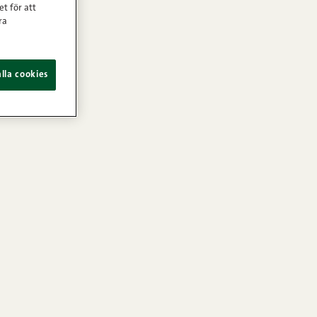
et för att
ra
lla cookies