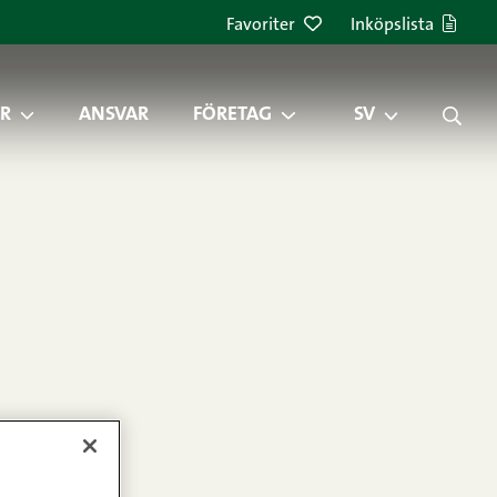
Favoriter
Inköpslista
R
ANSVAR
FÖRETAG
SV