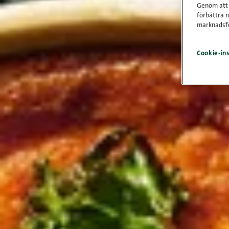
Genom att k
förbättra 
marknadsfö
Cookie-ins