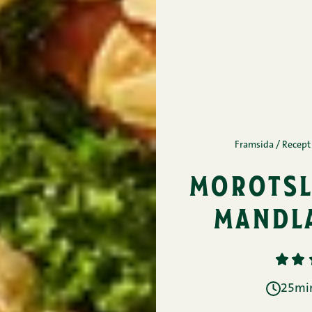
Framsida
/
Recept
morotsl
mandl
1
2
25min