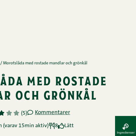
/
Morotslåda med rostade mandlar och grönkål
åda med rostade
ar och grönkål
Kommentarer
3
4
5
(5)
 (varav 15min aktiv)
8
Lätt
Ingredienser