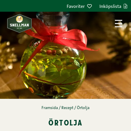
Hoppa till innehållet
Favoriter
Inköpslista
Framsida
/
Recept
/
Örtolja
örtolja