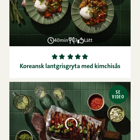
40min
3
Lätt
1
2
3
4
5
Koreansk lantgrisgryta med kimchisås
SE
VIDEO