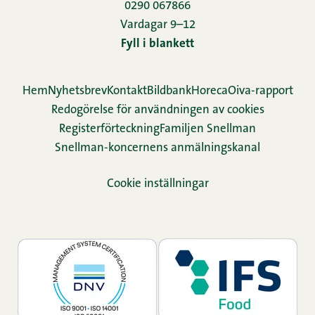
0290 067866
Vardagar 9–12
Fyll i blankett
Hem
Nyhetsbrev
Kontakt
Bildbank
Horeca
Oiva-rapport
Redogörelse för användningen av cookies
Re­gis­ter­för­teck­ning
Familjen Snellman
Snellman-koncernens anmälningskanal
Cookie inställningar