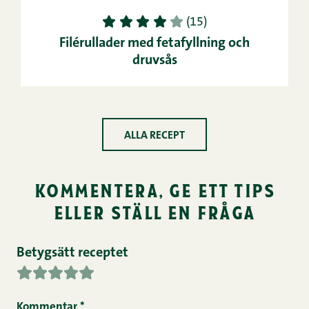
1
2
3
4
5
(15)
Filérullader med fetafyllning och
druvsås
ALLA RECEPT
kommentera, ge ett tips
eller ställ en fråga
Betygsätt receptet
Kommentar
*