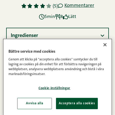
Kommentarer
1
2
3
4
5
(5)
5min
8
Lätt
Ingredienser
Bättre service med cookies
Instruktioner
Genom att klicka på "acceptera alla cookies" samtycker du till
lagring av cookies på din enhet för att förbättra navigeringen på
webbplatsen, analysera webbplatsens användning och bistå i våra
marknadsföringsinsatser.
Näringsinnehåll
Cookie-inställningar
Örtolja passar perfekt som kryddor till olika
maträtter eller som salladsdressing. Du kan också
Avvisa alla
Acceptera alla cookies
ge bort örtoljan, häll den i en vacker flaska och vips