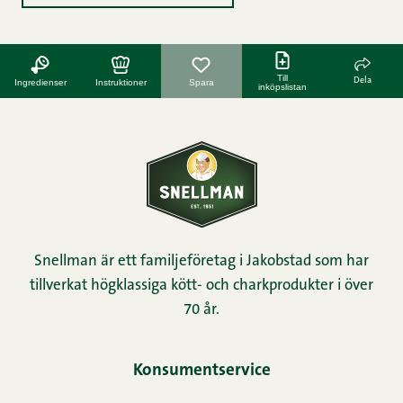
Till
Dela
Ingredienser
Instruktioner
Spara
inköpslistan
Snellman är ett familjeföretag i Jakobstad som har
tillverkat högklassiga kött- och charkprodukter i över
70 år.
Konsumentservice