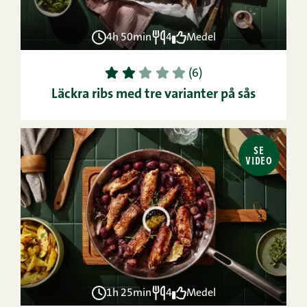
4h 50min
4
Medel
1
2
3
4
5
(6)
Läckra ribs med tre varianter på sås
SE
VIDEO
1h 25min
4
Medel