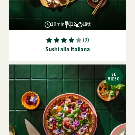
10min
12
Lätt
1
2
3
4
5
(9)
Sushi alla Italiana
SE
VIDEO