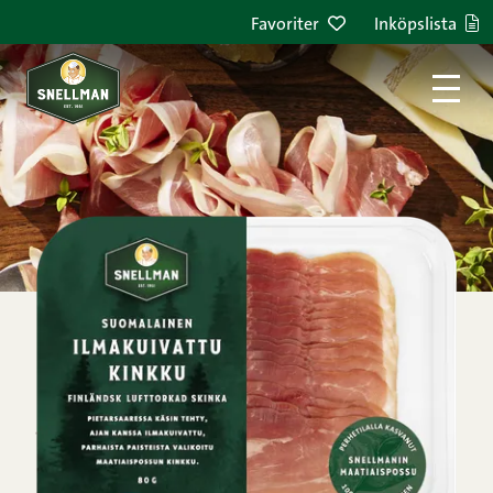
Hoppa till innehållet
Favoriter
Inköpslista