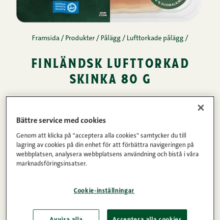
Framsida
/
Produkter
/
Pålägg
/
Lufttorkade pålägg
/
finländsk lufttorkad
skinka 80 g
En unik, finländsk lufttorkad skinka från Snellmans
Bättre service med cookies
i Jakobstad. Passar perfekt som plockmat, på
tapastallriken, vid matlagning eller på smörgåsen.
Genom att klicka på "acceptera alla cookies" samtycker du till
lagring av cookies på din enhet för att förbättra navigeringen på
Den här skinkan är ett handarbete som vi gör av
webbplatsen, analysera webbplatsens användning och bistå i våra
marknadsföringsinsatser.
hel, benfri skinka av lantgris och principen är att
det får ta den tid det tar. Den lufttorkade skinkan
Cookie-inställningar
av lantgris är ren, fräsch, mjuk och balanserad i
smaken. Strukturen är köttig och len.
Avvisa alla
Acceptera alla cookies