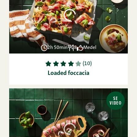
2h 50min
8
Medel
1
2
3
4
5
(10)
Loaded foccacia
SE
VIDEO