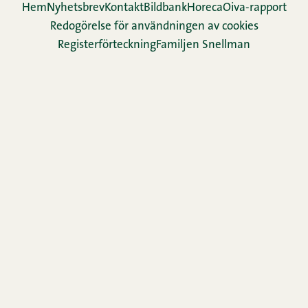
Hem
Nyhetsbrev
Kontakt
Bildbank
Horeca
Oiva-rapport
Redogörelse för användningen av cookies
Re­gis­ter­för­teck­ning
Familjen Snellman
Snellman-koncernens anmälningskanal
Cookie inställningar
TikTok
Facebook
Instagram
LinkedIn
YouTube