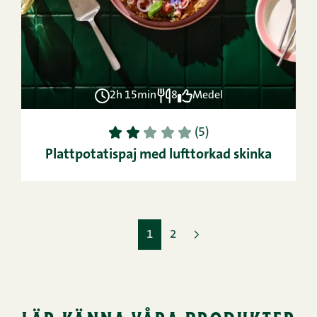
2h 15min
8
Medel
1
2
3
4
5
(5)
Plattpotatispaj med lufttorkad skinka
1
2