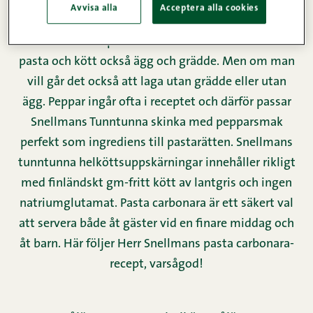
Carbonarasåsen går bra att laga under tiden som
Avvisa alla
Acceptera alla cookies
pastan kokar och sedan bara blanda ingredienserna
med varandra. I pasta carbonara finns det förutom
pasta och kött också ägg och grädde. Men om man
vill går det också att laga utan grädde eller utan
ägg. Peppar ingår ofta i receptet och därför passar
Snellmans Tunntunna skinka med pepparsmak
perfekt som ingrediens till pastarätten. Snellmans
tunntunna helköttsuppskärningar innehåller rikligt
med finländskt gm-fritt kött av lantgris och ingen
natriumglutamat. Pasta carbonara är ett säkert val
att servera både åt gäster vid en finare middag och
åt barn. Här följer Herr Snellmans pasta carbonara-
recept, varsågod!