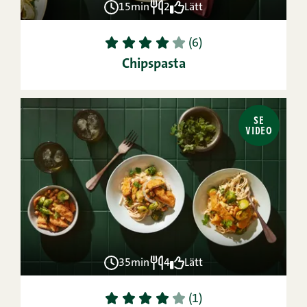
15min
2
Lätt
1
2
3
4
5
(6)
Chipspasta
SE
VIDEO
35min
4
Lätt
1
2
3
4
5
(1)