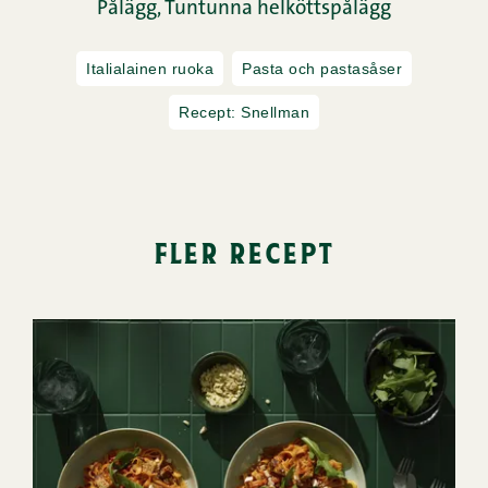
Pålägg,
Tuntunna helköttspålägg
Italialainen ruoka
Pasta och pastasåser
Recept: Snellman
fler recept