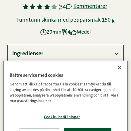
Kommentarer
1
2
3
4
5
(34)
Tunntunn skinka med pepparsmak 150 g
20min
4
Medel
Ingredienser
Bättre service med cookies
Instruktioner
Genom att klicka på "acceptera alla cookies" samtycker du till
lagring av cookies på din enhet för att förbättra navigeringen på
webbplatsen, analysera webbplatsens användning och bistå i våra
Näringsinnehåll
marknadsföringsinsatser.
Cookie-inställningar
Åh, pasta carbonara – så enkelt och så gott!