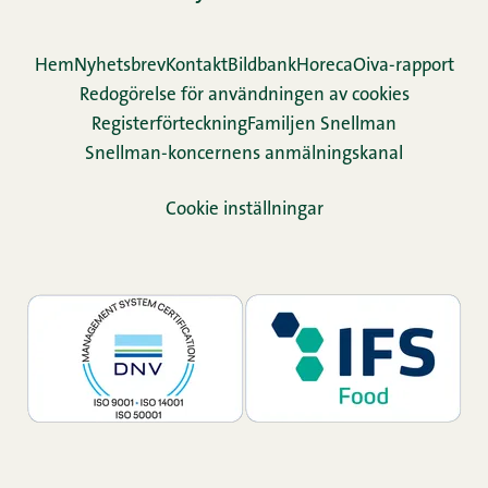
Hem
Nyhetsbrev
Kontakt
Bildbank
Horeca
Oiva-rapport
Redogörelse för användningen av cookies
Re­gis­ter­för­teck­ning
Familjen Snellman
Snellman-koncernens anmälningskanal
Cookie inställningar