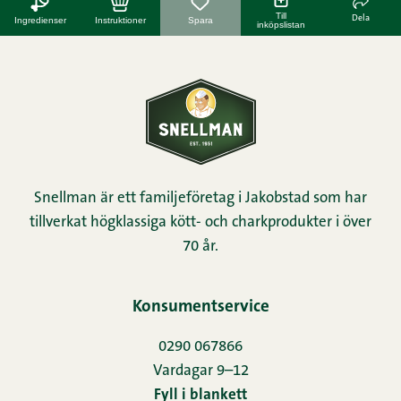
Till
Dela
Ingredienser
Instruktioner
Spara
inköpslistan
Snellman är ett familjeföretag i Jakobstad som har
tillverkat högklassiga kött- och charkprodukter i över
70 år.
Konsumentservice
0290 067866
Vardagar 9–12
Fyll i blankett