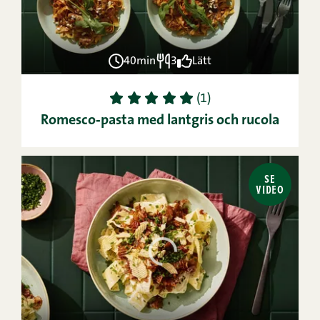
40min
3
Lätt
1
2
3
4
5
(1)
Romesco‑pasta med lantgris och rucola
SE
VIDEO