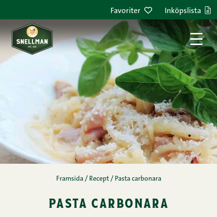
Hoppa till innehållet
Favoriter
Inköpslista
Framsida
/
Recept
/
Pasta carbonara
pasta carbonara