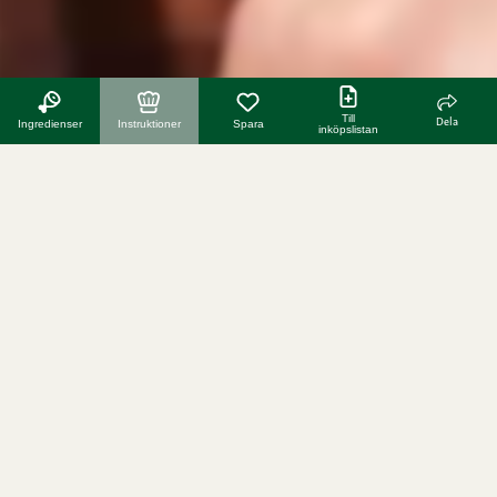
Till
Dela
Ingredienser
Instruktioner
Spara
inköpslistan
fler recept
SE
VIDEO