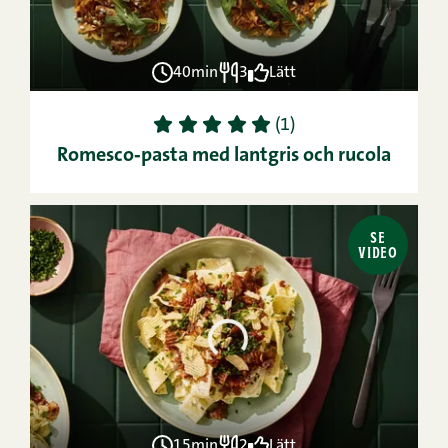
40min
3
Lätt
1
2
3
4
5
(1)
Romesco‑pasta med lantgris och rucola
SE
VIDEO
15min
2
Lätt