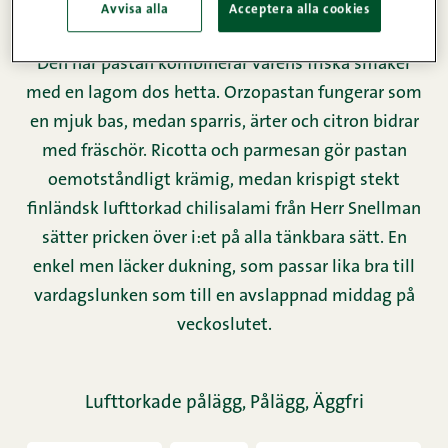
Avvisa alla
Acceptera alla cookies
Den här pastan kombinerar vårens friska smaker
med en lagom dos hetta. Orzopastan fungerar som
en mjuk bas, medan sparris, ärter och citron bidrar
med fräschör. Ricotta och parmesan gör pastan
oemotståndligt krämig, medan krispigt stekt
finländsk lufttorkad chilisalami från Herr Snellman
sätter pricken över i:et på alla tänkbara sätt. En
enkel men läcker dukning, som passar lika bra till
vardagslunken som till en avslappnad middag på
veckoslutet.
Lufttorkade pålägg,
Pålägg,
Äggfri