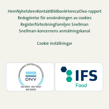
Hem
Nyhetsbrev
Kontakt
Bildbank
Horeca
Oiva-rapport
Redogörelse för användningen av cookies
Re­gis­ter­för­teck­ning
Familjen Snellman
Snellman-koncernens anmälningskanal
Cookie inställningar