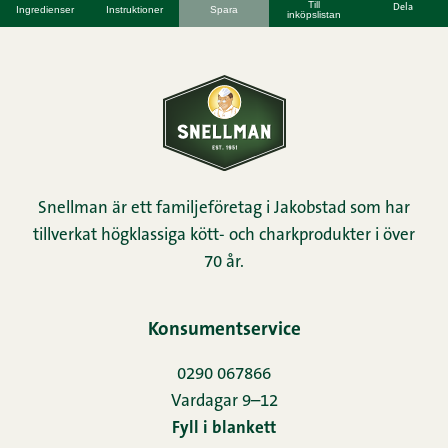
Till
Dela
Ingredienser
Instruktioner
Spara
inköpslistan
Snellman är ett familjeföretag i Jakobstad som har
tillverkat högklassiga kött- och charkprodukter i över
70 år.
Konsumentservice
0290 067866
Vardagar 9–12
Fyll i blankett