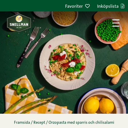
Hoppa till innehållet
Favoriter
Inköpslista
Framsida
/
Recept
/
Orzopasta med sparris och chilisalami