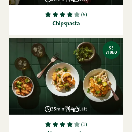
1
2
3
4
5
(6)
Chipspasta
SE
VIDEO
35min
4
Lätt
1
2
3
4
5
(1)