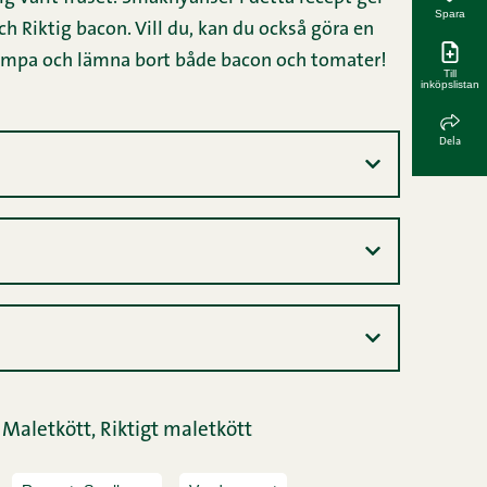
Spara
Till
inköpslistan
Dela