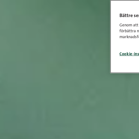
Bättre s
Genom att k
förbättra 
marknadsfö
Cookie-ins