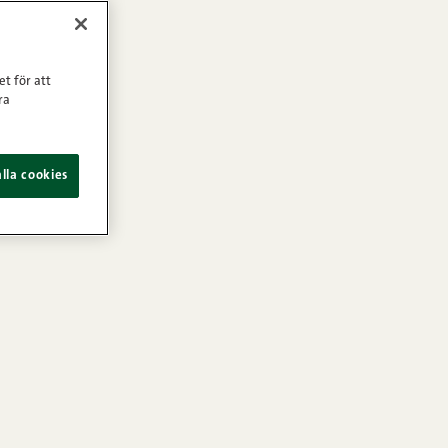
et för att
ra
lla cookies