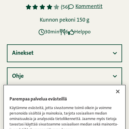
Kommentit
1
2
3
4
5
(56)
Kunnon pekoni 150 g
30min
6
Helppo
Ainekset
Ohje
Ravintosisältö
Parempaa palvelua evästeillä
Käytämme evästeitä, jotta sivustomme toimii oikein ja voimme
personoida sisältöä ja mainoksia, tarjota sosiaalisen median
ominaisuuksia ja analysoida tietoliikennettä. Jaamme myös tietoja
Täytetyt herkkusienet ovat suosittu kesäherkku. Ne
tavastasi käyttää sivustoamme sosiaalisen median sekä mainonta-