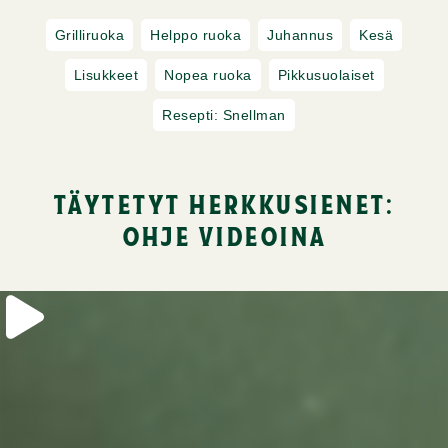
Grilliruoka
Helppo ruoka
Juhannus
Kesä
Lisukkeet
Nopea ruoka
Pikkusuolaiset
Resepti: Snellman
täytetyt herkkusienet:
ohje videoina