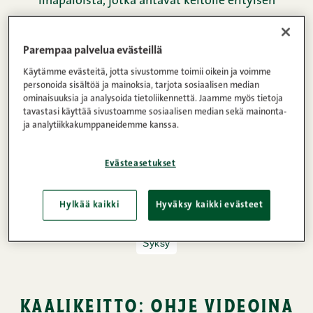
lihapaloista, jotka antavat keitolle erityisen
herkullisen maun. Kaalikeitto on terveellinen ja
herkullinen ruoka, jota on helppo valmistaa myös
Parempaa palvelua evästeillä
suuremmalle porukalle. Kokeile, tarjoile ja ilahduta
Käytämme evästeitä, jotta sivustomme toimii oikein ja voimme
muut ruokailijat. Tällä ohjeella onnistut varmasti!
personoida sisältöä ja mainoksia, tarjota sosiaalisen median
ominaisuuksia ja analysoida tietoliikennettä. Jaamme myös tietoja
tavastasi käyttää sivustoamme sosiaalisen median sekä mainonta-
ja analytiikkakumppaneidemme kanssa.
Gluteeniton,
Kananmunaton,
Kevyt,
Maidoton,
Suikaleet ja kuutiot,
Tuore liha,
Evästeasetukset
Vähähiilihydraattinen
Hylkää kaikki
Hyväksy kaikki evästeet
Keitot
Resepti: Snellman
Suomalainen ruoka
Syksy
kaalikeitto: ohje videoina