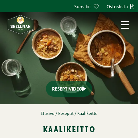
Siirry sisältöön
Suosikit
Ostoslista
RESEPTIVIDEO
Etusivu
/
Reseptit
/
Kaalikeitto
kaalikeitto