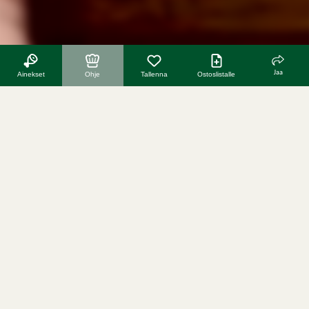
Jaa
Ainekset
Ohje
Tallenna
Ostoslistalle