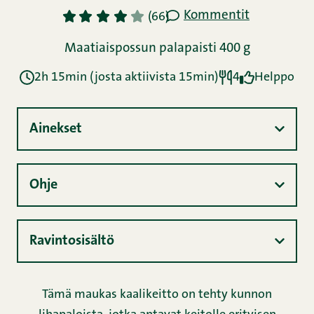
Kommentit
1
2
3
4
5
(66)
Maatiaispossun palapaisti 400 g
2h 15min (josta aktiivista 15min)
4
Helppo
Ainekset
Ohje
Ravintosisältö
Tämä maukas kaalikeitto on tehty kunnon