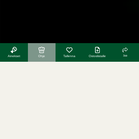
Jaa
Ainekset
Ohje
Tallenna
Ostoslistalle
katso koko reseptivideo