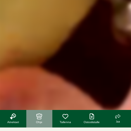
Jaa
Ainekset
Ohje
Tallenna
Ostoslistalle