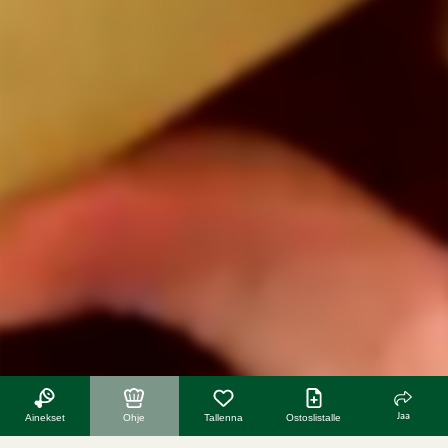
Jaa
Ainekset
Ohje
Tallenna
Ostoslistalle