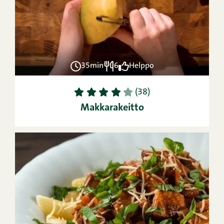
35min
6
Helppo
1
2
3
4
5
(38)
Makkarakeitto