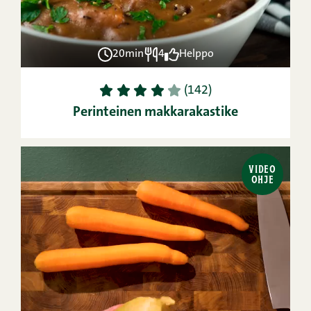
20min
4
Helppo
1
2
3
4
5
(142)
Perinteinen makkarakastike
VIDEO
OHJE