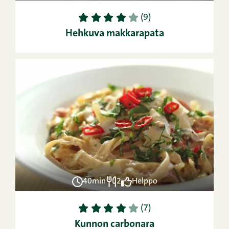
1
2
3
4
5
(9)
Hehkuva makkarapata
40min
2
Helppo
1
2
3
4
5
(7)
Kunnon carbonara