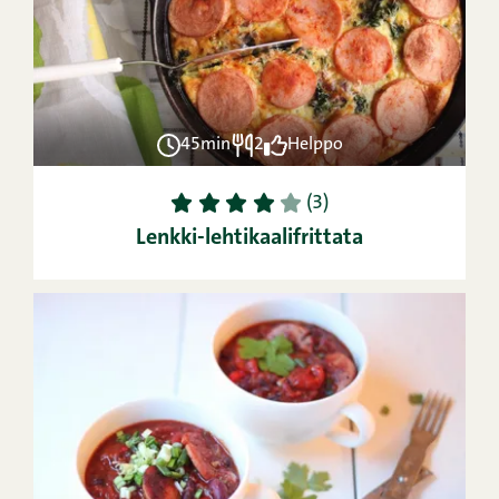
45min
2
Helppo
1
2
3
4
5
(3)
Lenkki-lehtikaalifrittata