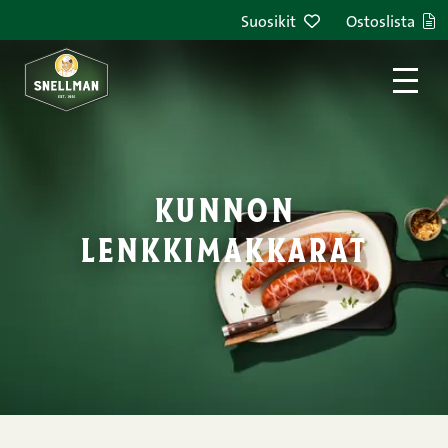
Siirry sisältöön
Suosikit
Ostoslista
kunnon
lenkkimakkarat