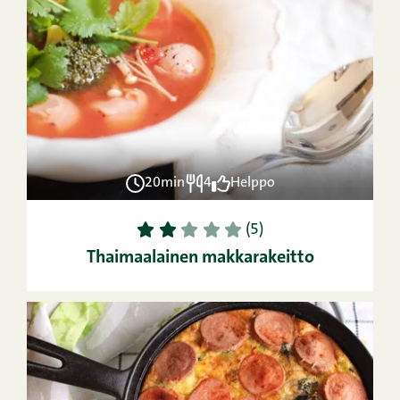
20min
4
Helppo
1
2
3
4
5
(5)
Thaimaalainen makkarakeitto