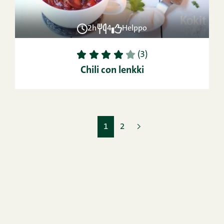
2h
4
Helppo
1
2
3
4
5
(3)
Chili con lenkki
1
2