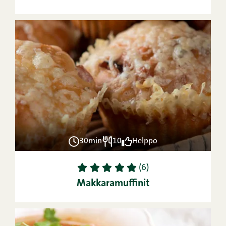
30min
10
Helppo
1
2
3
4
5
(6)
Makkaramuffinit