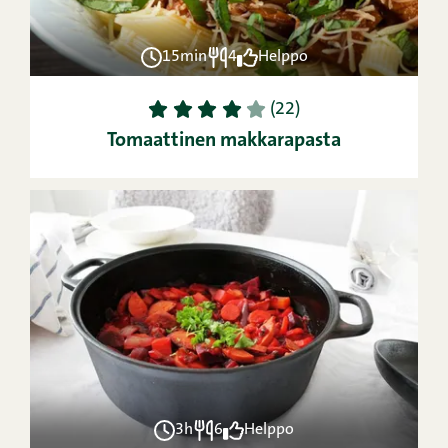
15min
4
Helppo
1
2
3
4
5
(22)
Tomaattinen makkarapasta
3h
6
Helppo