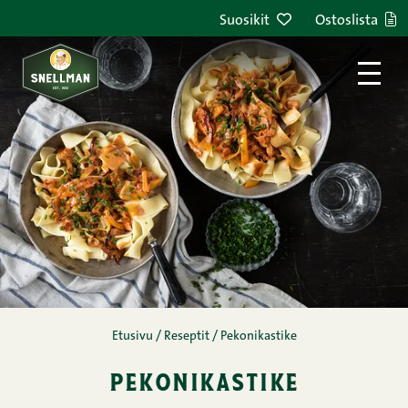
Siirry sisältöön
Suosikit
Ostoslista
Etusivu
/
Reseptit
/
Pekonikastike
pekonikastike