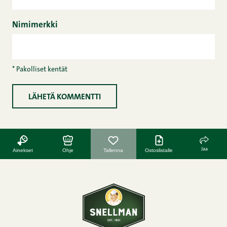
Nimimerkki
* Pakolliset kentät
Jaa
Ainekset
Ohje
Tallenna
Ostoslistalle