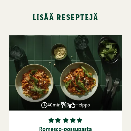
lisää reseptejä
40min
3
Helppo
1
2
3
4
5
Romesco-possupasta