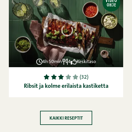
VIDEO
OHJE
4h 50min
4
Keskitaso
1
2
3
4
5
(32)
Ribsit ja kolme erilaista kastiketta
KAIKKI RESEPTIT