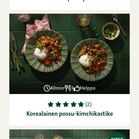
40min
3
Helppo
1
2
3
4
5
(2)
Korealainen possu-kimchikastike