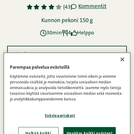
Kommentit
1
2
3
4
5
(43)
Kunnon pekoni 150 g
30min
4
Helppo
Ainekset
Parempaa palvelua evästeillä
Käytämme evästeitä, jotta sivustomme toimii oikein ja voimme
Ohje
personoida sisältöä ja mainoksia, tarjota sosiaalisen median
ominaisuuksia ja analysoida tietoliikennettä. Jaamme myös tietoja
tavastasi käyttää sivustoamme sosiaalisen median sekä mainonta-
ja analytiikkakumppaneidemme kanssa.
Ravintosisältö
Evästeasetukset
Pekonikastike on täynnä makua ja niinpä se on
Hylkää kaikki
Hyväksy kaikki evästeet