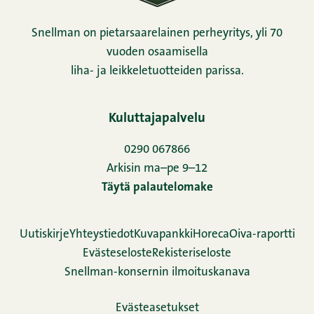
Snellman on pietarsaarelainen perheyritys, yli 70
vuoden osaamisella
liha- ja leikkeletuotteiden parissa.
Kuluttajapalvelu
0290 067866
Arkisin ma–pe 9–12
Täytä palautelomake
Uutiskirje
Yhteystiedot
Kuvapankki
Horeca
Oiva-raportti
Evästeseloste
Rekisteriseloste
Snellman-konsernin ilmoituskanava
Evästeasetukset