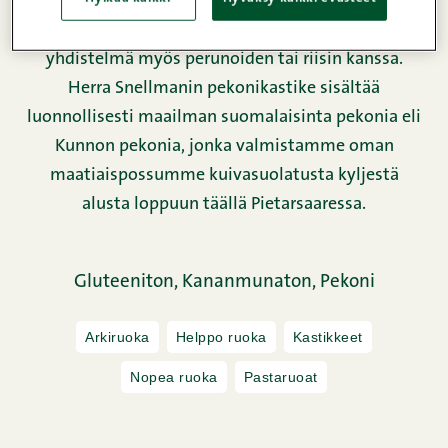
helppo tapa kruunata pasta kuin pasta. Helposti
valmistuva pekonikastike on herkullinen
yhdistelmä myös perunoiden tai riisin kanssa.
Herra Snellmanin pekonikastike sisältää
luonnollisesti maailman suomalaisinta pekonia eli
Kunnon pekonia, jonka valmistamme oman
maatiaispossumme kuivasuolatusta kyljestä
alusta loppuun täällä Pietarsaaressa.
Gluteeniton,
Kananmunaton,
Pekoni
Arkiruoka
Helppo ruoka
Kastikkeet
Nopea ruoka
Pastaruoat