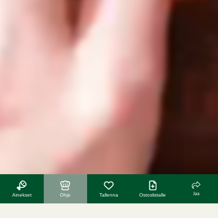
Jaa
Ainekset
Ohje
Tallenna
Ostoslistalle