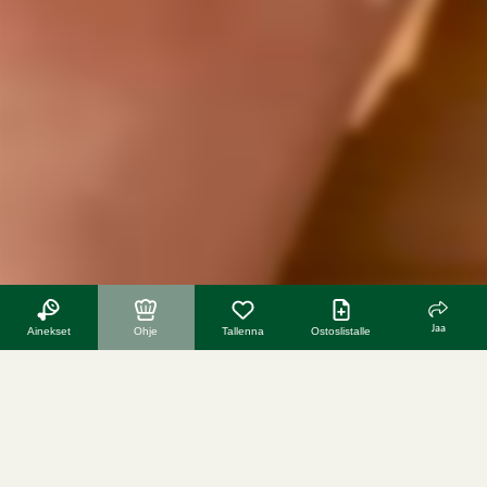
Jaa
Ainekset
Ohje
Tallenna
Ostoslistalle