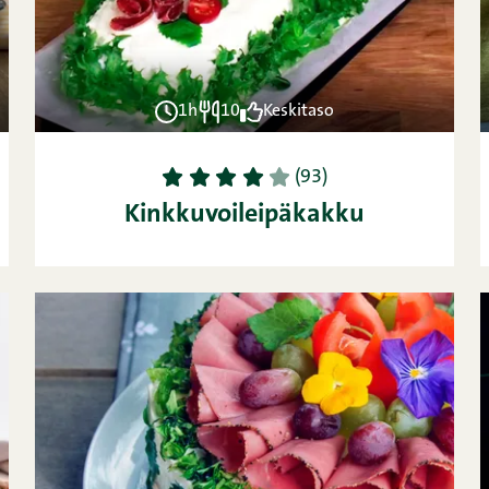
1h
10
Keskitaso
1
2
3
4
5
(93)
Kinkkuvoileipäkakku