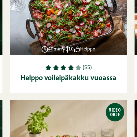
40min
10
Helppo
1
2
3
4
5
(55)
Helppo voileipäkakku vuoassa
VIDEO
OHJE