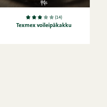
6
1
2
3
4
5
(14)
Texmex voileipäkakku