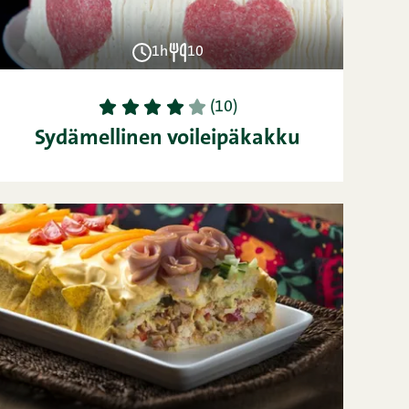
1h
10
1
2
3
4
5
(10)
Sydämellinen voileipäkakku