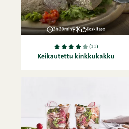
3h 30min
6
Keskitaso
1
2
3
4
5
(11)
Keikautettu kinkkukakku