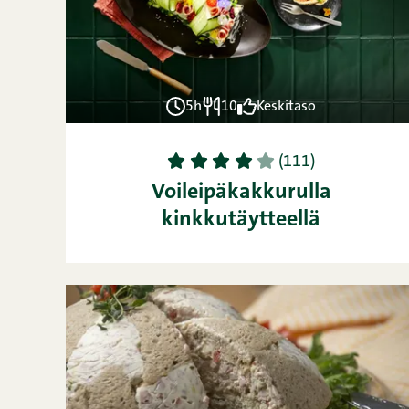
5h
10
Keskitaso
1
2
3
4
5
(111)
Voileipäkakkurulla
kinkkutäytteellä