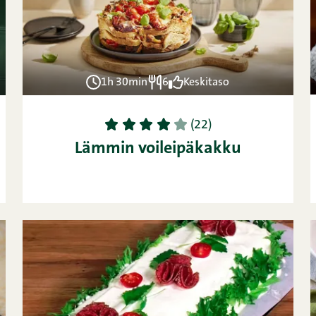
1h 30min
6
Keskitaso
1
2
3
4
5
(22)
Lämmin voileipäkakku