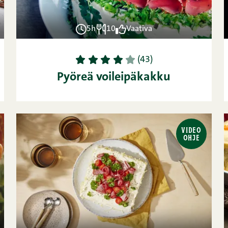
5h
10
Vaativa
1
2
3
4
5
(43)
Pyöreä voileipäkakku
VIDEO
OHJE