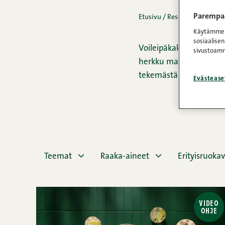
Parempaa
Etusivu
/
Reseptit
/
Voileipä
Käytämme e
sosiaalisen
Voileipäkakut ovat suol
sivustoamm
herkku maistuu tilantee
tekemästä tätä herkkua 
Evästease
Teemat
Raaka-aineet
Erityisruokav
VIDEO
OHJE