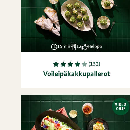
15min
12
Helppo
1
2
3
4
5
(132)
Voileipäkakkupallerot
VIDEO
OHJE