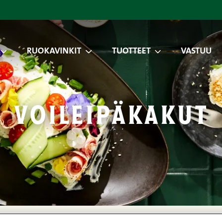
RUOKAVINKIT
TUOTTEET
VASTUU
voileipäkakut