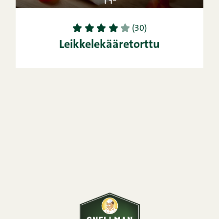
1
2
3
4
5
(30)
Leikkelekääretorttu