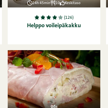
24h 45min
10
Keskitaso
1
2
3
4
5
(126)
Helppo voileipäkakku
8