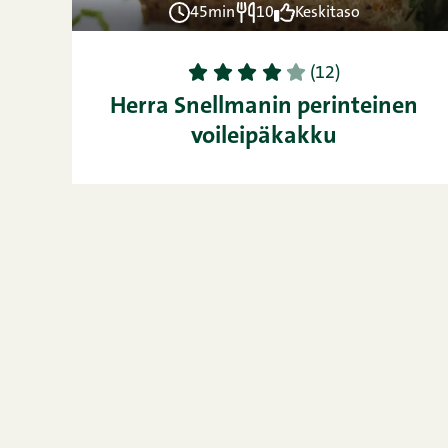
45min
10
Keskitaso
1
2
3
4
5
(12)
Herra Snellmanin perinteinen
voileipäkakku