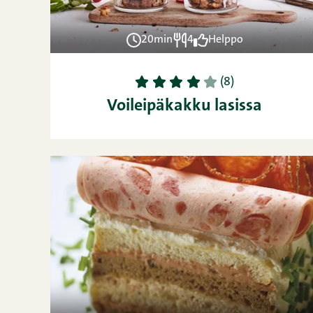
20min
4
Helppo
1
2
3
4
5
(8)
Voileipäkakku lasissa