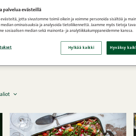
 palvelua evästeillä
kakut
västeitä, jotta sivustomme toimii oikein ja voimme personoida sisältöä ja main
 median ominaisuuksia ja analysoida tietoliikennettä. Jaamme myös tietoja tava
aisista herkuista pitävien kestosuosikkeja. Eikä ihme, sillä t
e sosiaalisen median sekä mainonta- ja analytiikkakumppaneidemme kanssa.
ssa kuin tilanteessa. Yleensä voileipäkakkua saa vain juhlist
itselleen ja ystävilleen myös arkipäivän piristykseksi.
tukset
Hylkää kaikki
Hyväksy kaik
aliot