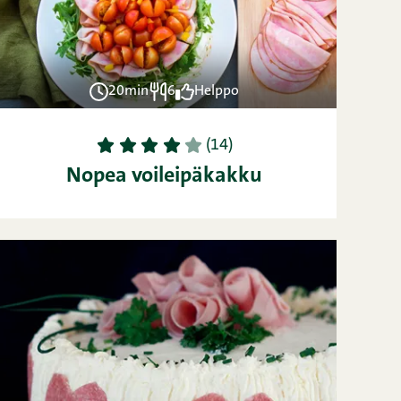
20min
6
Helppo
1
2
3
4
5
(14)
Nopea voileipäkakku