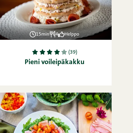
15min
4
Helppo
1
2
3
4
5
(39)
Pieni voileipäkakku