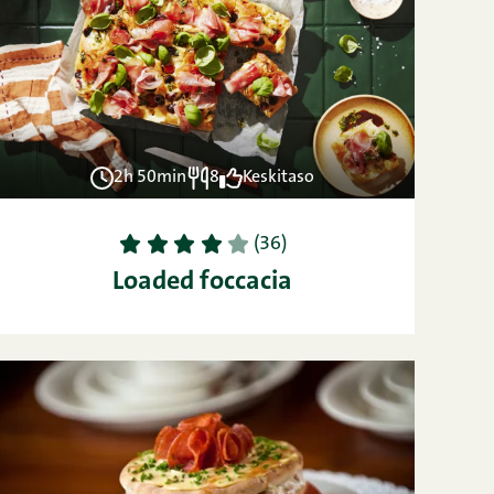
2h 50min
8
Keskitaso
1
2
3
4
5
(36)
Loaded foccacia