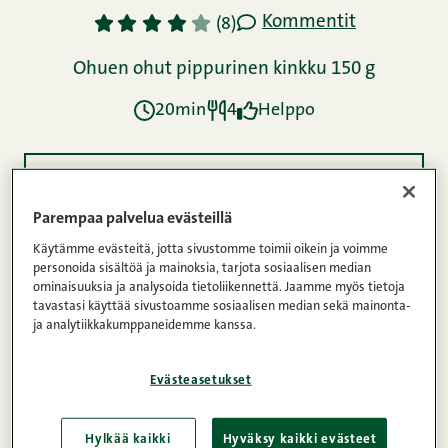
Kommentit
1
2
3
4
5
(8)
Ohuen ohut pippurinen kinkku 150 g
20min
4
Helppo
Ainekset
Parempaa palvelua evästeillä
Käytämme evästeitä, jotta sivustomme toimii oikein ja voimme
Ohje
personoida sisältöä ja mainoksia, tarjota sosiaalisen median
ominaisuuksia ja analysoida tietoliikennettä. Jaamme myös tietoja
tavastasi käyttää sivustoamme sosiaalisen median sekä mainonta-
ja analytiikkakumppaneidemme kanssa.
Ravintosisältö
Evästeasetukset
Mitä jos kokeilisit perinteisen voileipäkakun sijaan
Hylkää kaikki
Hyväksy kaikki evästeet