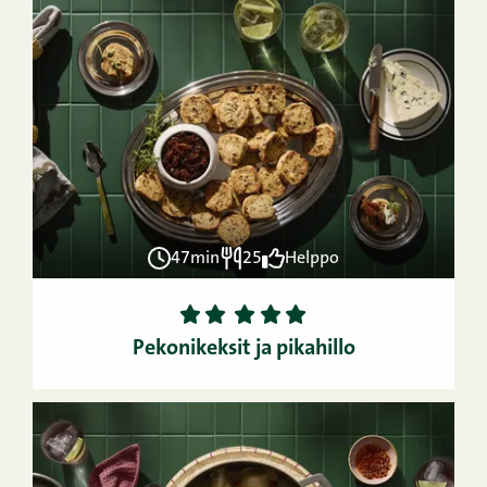
47min
25
Helppo
1
2
3
4
5
Pekonikeksit ja pikahillo