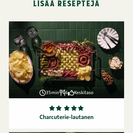
lisää reseptejä
35min
6
Keskitaso
1
2
3
4
5
Charcuterie-lautanen