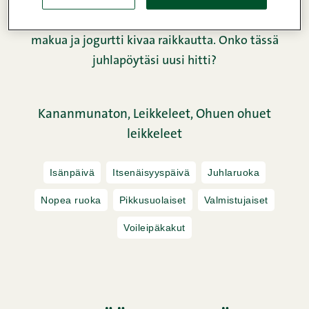
lasiin helposti syntyvää voileipäkakkua? Ohuen
ohut pippurinen kinkku tuo kakkuun mehevää
makua ja jogurtti kivaa raikkautta. Onko tässä
juhlapöytäsi uusi hitti?
Kananmunaton,
Leikkeleet,
Ohuen ohuet
leikkeleet
Isänpäivä
Itsenäisyyspäivä
Juhlaruoka
Nopea ruoka
Pikkusuolaiset
Valmistujaiset
Voileipäkakut