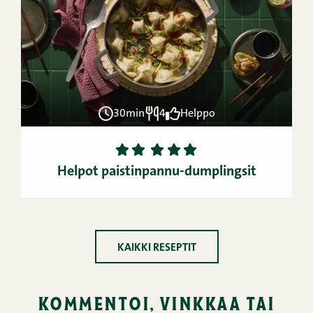
30min
4
Helppo
1
2
3
4
5
Helpot paistinpannu-dumplingsit
KAIKKI RESEPTIT
kommentoi, vinkkaa tai