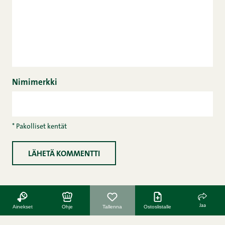
Nimimerkki
* Pakolliset kentät
Jaa
Ainekset
Ohje
Tallenna
Ostoslistalle