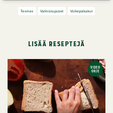
Texmex
Valmistujaiset
Voileipäkakut
lisää reseptejä
VIDEO
OHJE