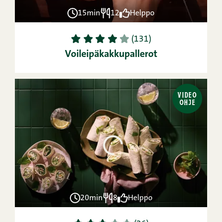
15min
12
Helppo
1
2
3
4
5
(131)
Voileipäkakkupallerot
VIDEO
OHJE
20min
8
Helppo