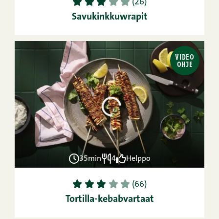
1
2
3
4
5
(26)
Savukinkkuwrapit
VIDEO
OHJE
35min
4
Helppo
1
2
3
4
5
(66)
Tortilla-kebabvartaat