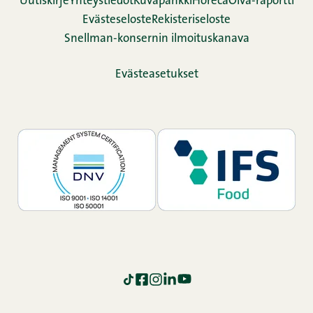
Uutiskirje
Yhteystiedot
Kuvapankki
Horeca
Oiva-raportti
Evästeseloste
Rekisteriseloste
Snellman-konsernin ilmoituskanava
Evästeasetukset
TikTok
Facebook
Instagram
LinkedIn
YouTube