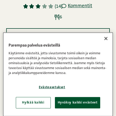
Kommentit
1
2
3
4
5
(14)
6
Ainekset
Parempaa palvelua evästeillä
Käytämme evästeitä, jotta sivustomme toimii oikein ja voimme
Ohje
personoida sisältöä ja mainoksia, tarjota sosiaalisen median
ominaisuuksia ja analysoida tietoliikennettä. Jaamme myös tietoja
tavastasi käyttää sivustoamme sosiaalisen median sekä mainonta-
ja analytiikkakumppaneidemme kanssa.
Voileipäkakut
sopivat aina tarjottavaksi, oli juhla
minkätyyppinen vaan. Tässä herkullinen resepti
Evästeasetukset
hieman erilaiseen, texmex-henkiseen
voileipäkakkuun, jolle makua antavat mm.
Hylkää kaikki
Hyväksy kaikki evästeet
tomaattisalsa ja guacamole.