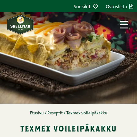
Siirry sisältöön
Suosikit
Ostoslista
Etusivu
/
Reseptit
/
Texmex voileipäkakku
texmex voileipäkakku