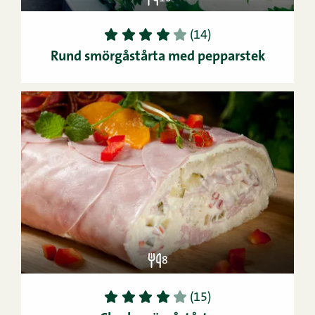
1
2
3
4
5
(14)
Rund smörgåstårta med pepparstek
8
1
2
3
4
5
(15)