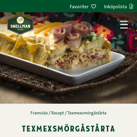
Hoppa till innehållet
Favoriter
Inköpslista
Framsida
/
Recept
/
Texmexsmörgåstårta
texmexsmörgåstårta