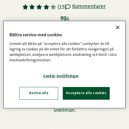
Kommentarer
1
2
3
4
5
(15)
6
Bättre service med cookies
Ingredienser
Genom att klicka på "acceptera alla cookies" samtycker du till
lagring av cookies på din enhet för att förbättra navigeringen på
webbplatsen, analysera webbplatsens användning och bistå i våra
marknadsföringsinsatser.
Instruktioner
Cookie-inställningar
Vamos! Lite nya vindar, men ändå samma gamla
Avvisa alla
Acceptera alla cookies
och goda smörgårstårta. Ge en klassiker en fläkt av
en annan matkultur med detta recept från Herr
Snellman.