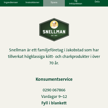
Till
Dela
Ingredienser
Instruktioner
Spara
inköpslistan
Snellman är ett familjeföretag i Jakobstad som har
tillverkat högklassiga kött- och charkprodukter i över
70 år.
Konsumentservice
0290 067866
Vardagar 9–12
Fyll i blankett