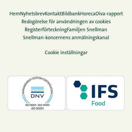
Hem
Nyhetsbrev
Kontakt
Bildbank
Horeca
Oiva-rapport
Redogörelse för användningen av cookies
Re­gis­ter­för­teck­ning
Familjen Snellman
Snellman-koncernens anmälningskanal
Cookie inställningar