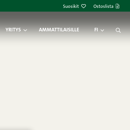
Suosikit
Ostoslista
YRITYS
AMMATTILAISILLE
FI