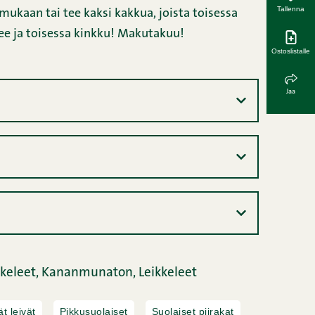
Tallenna
kaan tai tee kaksi kakkua, joista toisessa
lee ja toisessa kinkku! Makutakuu!
Ostoslistalle
Jaa
kkeleet,
Kananmunaton,
Leikkeleet
t leivät
Pikkusuolaiset
Suolaiset piirakat