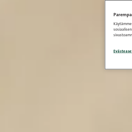
Parempaa
Käytämme e
sosiaalisen
sivustoamm
Evästease