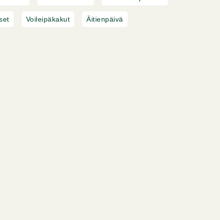
set
Voileipäkakut
Äitienpäivä