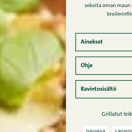
sekoita oman maun mu
broilerinfi
Ainekset
Ohje
Ravintosisältö
Grillatut lei
Isänpäivä
Lämpimä