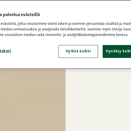
 palvelua evästeillä
västeitä, jotta sivustomme toimii oikein ja voimme personoida sisältöä ja main
 median ominaisuuksia ja analysoida tietoliikennettä. Jaamme myös tietoja tava
e sosiaalisen median sekä mainonta- ja analytiikkakumppaneidemme kanssa.
tukset
Hylkää kaikki
Hyväksy kaik