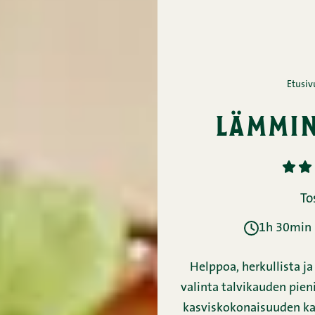
Etusiv
lämmin
1
2
To
1h 30min (
Helppoa, herkullista j
valinta talvikauden pien
kasviskokonaisuuden kav