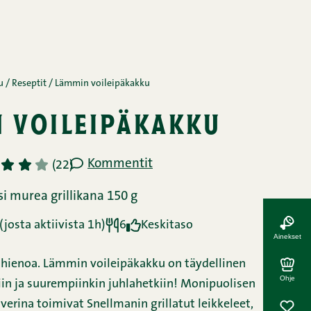
u
/
Reseptit
/
Lämmin voileipäkakku
 voileipäkakku
Kommentit
3
4
5
(22)
si murea grillikana 150 g
josta aktiivista 1h)
6
Keskitaso
Ainekset
a hienoa. Lämmin voileipäkakku on täydellinen
Ohje
iin ja suurempiinkin juhlahetkiin! Monipuolisen
erina toimivat Snellmanin grillatut leikkeleet,