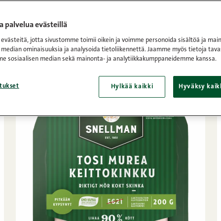
et
/
Tosi mureat leikkeleet
 palvelua evästeillä
västeitä, jotta sivustomme toimii oikein ja voimme personoida sisältöä ja main
 median ominaisuuksia ja analysoida tietoliikennettä. Jaamme myös tietoja tava
e sosiaalisen median sekä mainonta- ja analytiikkakumppaneidemme kanssa.
tukset
Hylkää kaikki
Hyväksy kaik