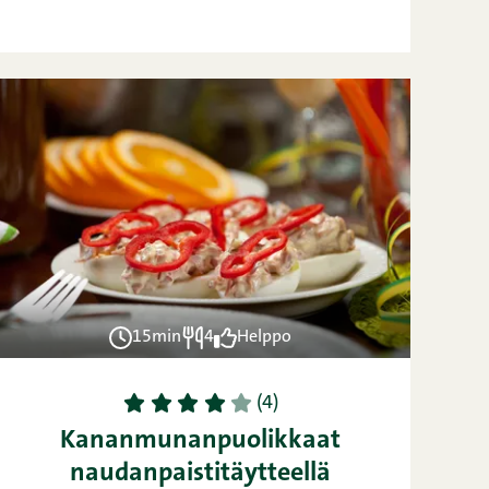
15min
4
Helppo
1
2
3
4
5
(4)
Kananmunanpuolikkaat
naudanpaistitäytteellä