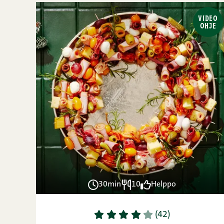
VIDEO
OHJE
30min
10
Helppo
1
2
3
4
5
(42)