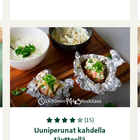
1h 30min
4
Keskitaso
1
2
3
4
5
(15)
Uuniperunat kahdella