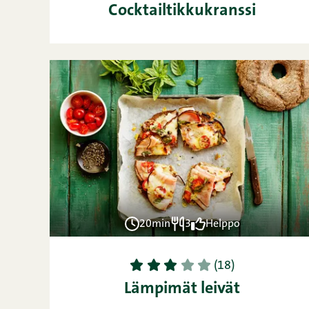
Cocktailtikkukranssi
20min
3
Helppo
1
2
3
4
5
(18)
Lämpimät leivät