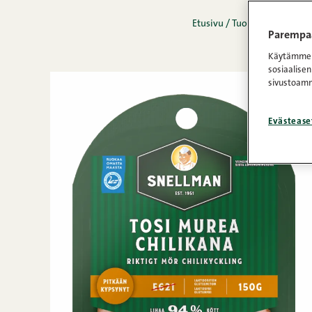
Etusivu
/
Tuotteet
/
Leikkele
Parempaa
Käytämme e
sosiaalisen
sivustoamm
Evästease