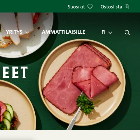
Suosikit
Ostoslista
YRITYS
AMMATTILAISILLE
FI
leet