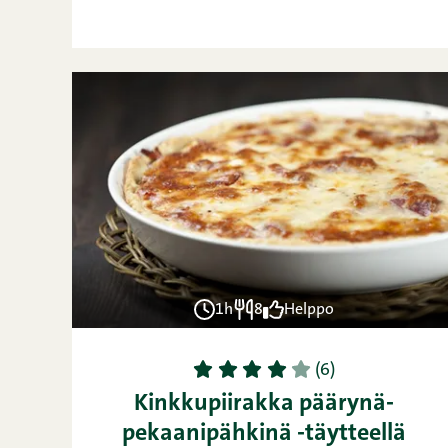
1h
8
Helppo
1
2
3
4
5
(6)
Kinkkupiirakka päärynä-
pekaanipähkinä -täytteellä