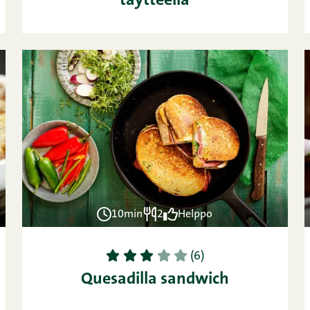
täytteellä
10min
2
Helppo
1
2
3
4
5
(6)
Quesadilla sandwich