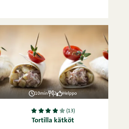
10min
2
Helppo
1
2
3
4
5
(13)
Tortilla kätköt