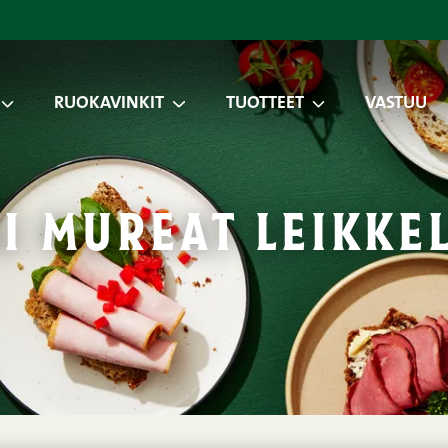
RUOKAVINKIT
TUOTTEET
VASTUU
i mureat leikke