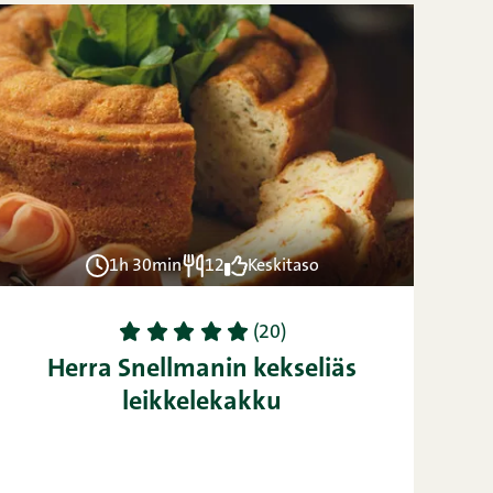
1h 30min
12
Keskitaso
1
2
3
4
5
(20)
Herra Snellmanin kekseliäs
leikkelekakku