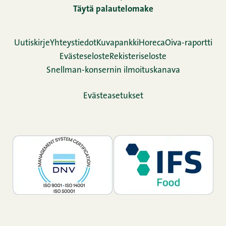
Täytä palautelomake
Uutiskirje
Yhteystiedot
Kuvapankki
Horeca
Oiva-raportti
Evästeseloste
Rekisteriseloste
Snellman-konsernin ilmoituskanava
Evästeasetukset