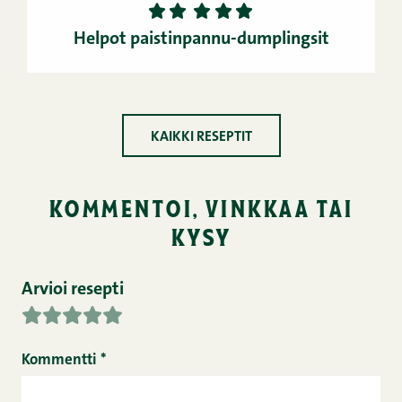
1
2
3
4
5
Helpot paistinpannu-dumplingsit
KAIKKI RESEPTIT
kommentoi, vinkkaa tai
kysy
Arvioi resepti
Kommentti
*