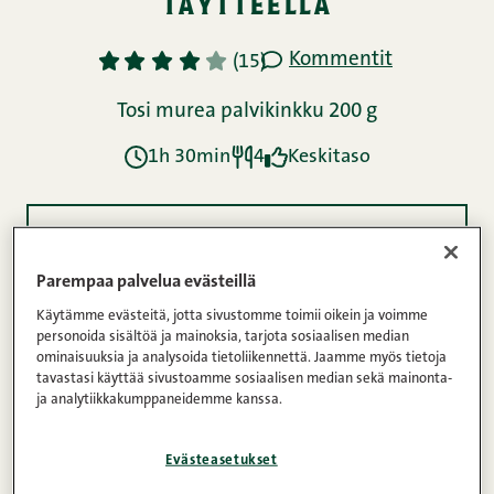
täytteellä
Kommentit
1
2
3
4
5
(15)
Tosi murea palvikinkku 200 g
1h 30min
4
Keskitaso
Ainekset
Parempaa palvelua evästeillä
Käytämme evästeitä, jotta sivustomme toimii oikein ja voimme
Ohje
personoida sisältöä ja mainoksia, tarjota sosiaalisen median
ominaisuuksia ja analysoida tietoliikennettä. Jaamme myös tietoja
tavastasi käyttää sivustoamme sosiaalisen median sekä mainonta-
ja analytiikkakumppaneidemme kanssa.
Ravintosisältö
Evästeasetukset