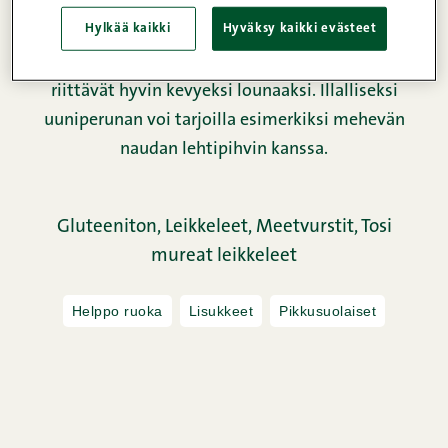
Uuniperunat ovat maukas vaihtoehto sekä
Hylkää kaikki
Hyväksy kaikki evästeet
lisukkeeksi että yksistään nautittaviksi. Kun
täytteet ovat tarpeeksi ruokaisia, uuniperunat
riittävät hyvin kevyeksi lounaaksi. Illalliseksi
uuniperunan voi tarjoilla esimerkiksi mehevän
naudan lehtipihvin kanssa.
Gluteeniton,
Leikkeleet,
Meetvurstit,
Tosi
mureat leikkeleet
Helppo ruoka
Lisukkeet
Pikkusuolaiset