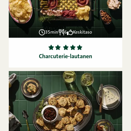
35min
6
Keskitaso
1
2
3
4
5
Charcuterie-lautanen