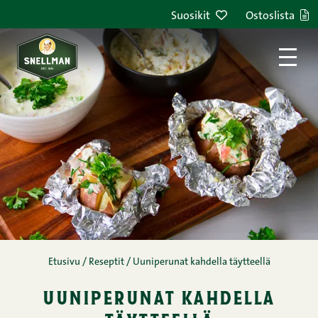
Siirry sisältöön
Suosikit
Ostoslista
Etusivu
/
Reseptit
/
Uuniperunat kahdella täytteellä
uuniperunat kahdella