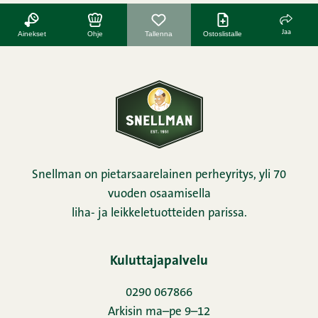
Jaa
Ainekset
Ohje
Tallenna
Ostoslistalle
Snellman on pietarsaarelainen perheyritys, yli 70
vuoden osaamisella
liha- ja leikkeletuotteiden parissa.
Kuluttajapalvelu
0290 067866
Arkisin ma–pe 9–12