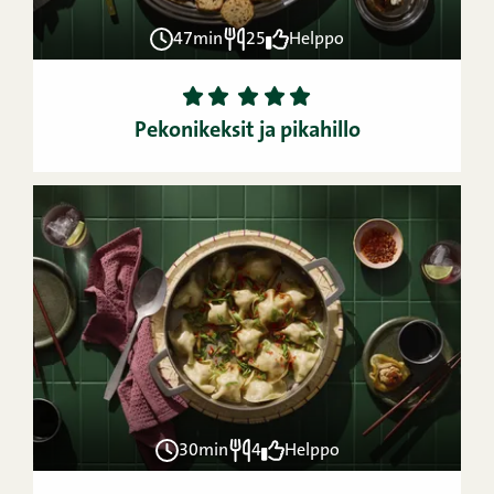
47min
25
Helppo
1
2
3
4
5
Pekonikeksit ja pikahillo
30min
4
Helppo